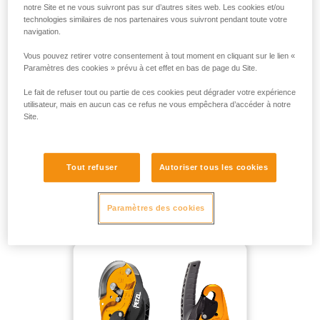
notre Site et ne vous suivront pas sur d’autres sites web. Les cookies et/ou
technologies similaires de nos partenaires vous suivront pendant toute votre
POUR UNE MASSE JUSQU’À 250 KG EN PLEIN VIDE SANS
navigation.
POINT DE RENVOI :
Vous pouvez retirer votre consentement à tout moment en cliquant sur le lien «
Paramètres des cookies » prévu à cet effet en bas de page du Site.
Le fait de refuser tout ou partie de ces cookies peut dégrader votre expérience
utilisateur, mais en aucun cas ce refus ne vous empêchera d’accéder à notre
Site.
Tout refuser
Autoriser tous les cookies
Paramètres des cookies