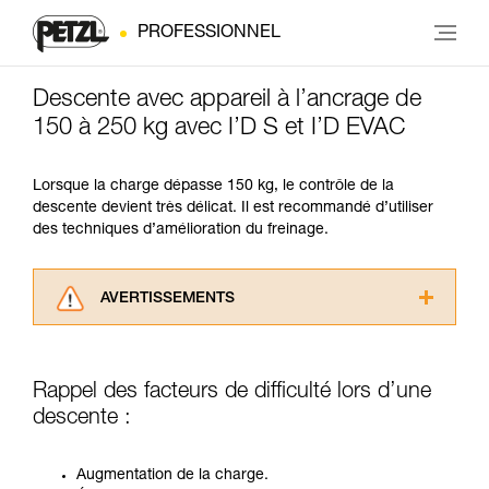
PROFESSIONNEL
Descente avec appareil à l’ancrage de
150 à 250 kg avec I’D S et I’D EVAC
Lorsque la charge dépasse 150 kg, le contrôle de la
descente devient très délicat. Il est recommandé d’utiliser
des techniques d’amélioration du freinage.
AVERTISSEMENTS
Lisez attentivement les notices techniques des
produits utilisés dans ce conseil avant de le
consulter. Vous devez avoir compris les
Rappel des facteurs de difficulté lors d’une
informations de la notice technique pour
descente :
pouvoir comprendre ce complément
d’informations.
Maîtriser ces techniques nécessite une
Augmentation de la charge.