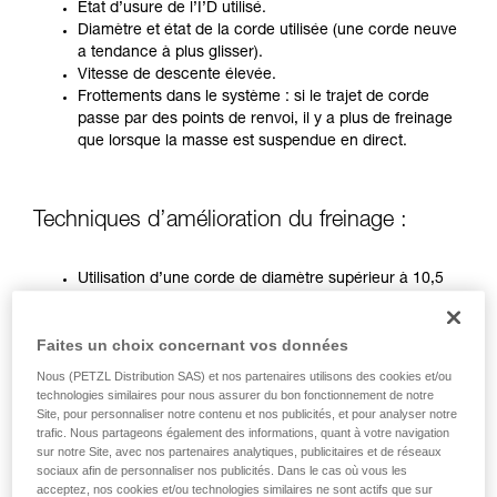
formation et un entraînement spécifique. Validez
État d’usure de l’I’D utilisé.
avec un professionnel votre capacité à refaire
Diamètre et état de la corde utilisée (une corde neuve
la manipulation, seul, en toute sécurité, avant
a tendance à plus glisser).
de la reproduire en autonomie.
Vitesse de descente élevée.
Nous donnons des exemples de techniques
Frottements dans le système : si le trajet de corde
liées à votre activité. Il peut en exister d’autres
passe par des points de renvoi, il y a plus de freinage
que nous ne décrivons pas ici.
que lorsque la masse est suspendue en direct.
Techniques d’amélioration du freinage :
Utilisation d’une corde de diamètre supérieur à 10,5
mm.
Demi-cabestan sur un mousqueton de renvoi à
Faites un choix concernant vos données
l’ancrage.
Manipulation par deux opérateurs (uniquement sur I’D
Nous (PETZL Distribution SAS) et nos partenaires utilisons des cookies et/ou
avant 2019)
technologies similaires pour nous assurer du bon fonctionnement de notre
Site, pour personnaliser notre contenu et nos publicités, et pour analyser notre
trafic. Nous partageons également des informations, quant à votre navigation
Dans les situations les plus critiques, il est nécessaire
sur notre Site, avec nos partenaires analytiques, publicitaires et de réseaux
d’utiliser conjointement ces trois techniques.
sociaux afin de personnaliser nos publicités. Dans le cas où vous les
acceptez, nos cookies et/ou technologies similaires ne sont actifs que sur