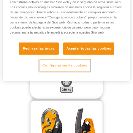
solo estarán activas en nuestro Sitio web y no le seguirán en otros sitios web.
Las cookies y/o tecnologías similares de nuestros socios le seguirán a través
de su navegación. Puede retirar su consentimiento en cualquier momento
PARA UNA MASA DE HASTA 250 KG TOTALMENTE EN EL
haciendo clic en el enlace "Configuración de cookies", proporcionado en la
VACÍO SIN PUNTO DE REENVÍO:
parte inferior de la página del Sitio web. Rechazar todas o parte de estas
cookies puede afectar a su experiencia de usuario, pero bajo ninguna
circunstancia tal negativa le impedirá acceder a nuestro Sitio web.
Rechazarlas todas
Aceptar todas las cookies
Configuración de cookies