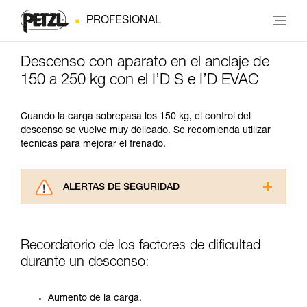
PROFESIONAL
Descenso con aparato en el anclaje de
150 a 250 kg con el I’D S e I’D EVAC
Cuando la carga sobrepasa los 150 kg, el control del
descenso se vuelve muy delicado. Se recomienda utilizar
técnicas para mejorar el frenado.
ALERTAS DE SEGURIDAD
Lea atentamente las fichas técnicas de los
productos utilizados en este consejo antes de
consultarlo. Usted debe comprender la
Recordatorio de los factores de dificultad
información de la ficha técnica para poder
durante un descenso:
comprender este complemento informativo.
Dominar estas técnicas requiere una formación
y un entrenamiento específico. Confirme a
Aumento de la carga.