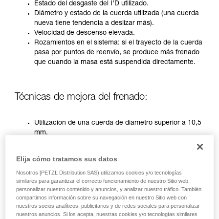
través de un profesional su capacidad para
Estado del desgaste del I’D utilizado.
ejecutar estas técnicas, solo y con total
Diámetro y estado de la cuerda utilizada (una cuerda
seguridad, antes de ejecutarlas de forma
nueva tiene tendencia a deslizar más).
autónoma.
Velocidad de descenso elevada.
Damos ejemplos de técnicas relacionadas con
Rozamientos en el sistema: si el trayecto de la cuerda
su actividad. Pueden existir otras que no
pasa por puntos de reenvío, se produce más frenado
describimos aquí.
que cuando la masa está suspendida directamente.
Técnicas de mejora del frenado:
Utilización de una cuerda de diámetro superior a 10,5
mm.
Nudo dinámico en un mosquetón de reenvío situado
en el anclaje.
Elija cómo tratamos sus datos
Manipulación por dos operadores (únicamente con el
I’D antes de 2019).
Nosotros [PETZL Distribution SAS) utilizamos cookies y/o tecnologías
similares para garantizar el correcto funcionamiento de nuestro Sitio web,
personalizar nuestro contenido y anuncios, y analizar nuestro tráfico. También
En las situaciones más críticas, es necesario utilizar
compartimos información sobre su navegación en nuestro Sitio web con
nuestros socios analíticos, publicitarios y de redes sociales para personalizar
conjuntamente estas tres técnicas.
nuestros anuncios. Si los acepta, nuestras cookies y/o tecnologías similares