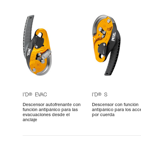
®
®
I’D
EVAC
I’D
S
Descensor autofrenante con
Descensor con función
función antipánico para las
antipánico para los acc
evacuaciones desde el
por cuerda
anclaje