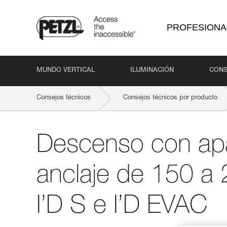
PROFESIONA
MUNDO VERTICAL
ILUMINACIÓN
CONS
Consejos técnicos
Consejos técnicos por producto
Descenso con apa
anclaje de 150 a 
I’D S e I’D EVAC