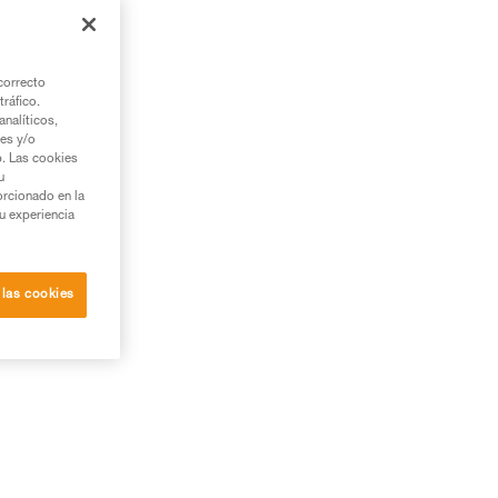
correcto
tráfico.
nalíticos,
ies y/o
b. Las cookies
u
orcionado en la
su experiencia
 las cookies