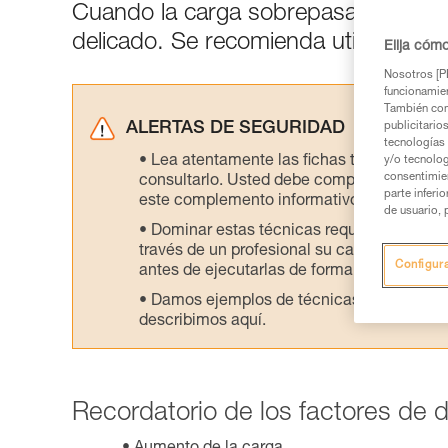
Cuando la carga sobrepasa los 150 k
delicado. Se recomienda utilizar técn
Elija cóm
Nosotros [PE
funcionamien
También com
ALERTAS DE SEGURIDAD
publicitario
tecnologías 
Lea atentamente las fichas técnicas de l
y/o tecnolog
consentimie
consultarlo. Usted debe comprender la inf
parte inferi
este complemento informativo.
de usuario, 
Dominar estas técnicas requiere una for
través de un profesional su capacidad para 
Configur
antes de ejecutarlas de forma autónoma.
Damos ejemplos de técnicas relacionadas 
describimos aquí.
Recordatorio de los factores de 