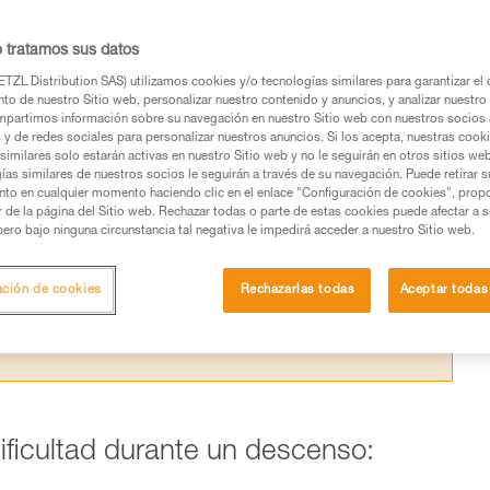
g, el control del descenso se vuelve muy
icas para mejorar el frenado.
o tratamos sus datos
TZL Distribution SAS) utilizamos cookies y/o tecnologías similares para garantizar el 
to de nuestro Sitio web, personalizar nuestro contenido y anuncios, y analizar nuestro 
partimos información sobre su navegación en nuestro Sitio web con nuestros socios a
s y de redes sociales para personalizar nuestros anuncios. Si los acepta, nuestras cook
similares solo estarán activas en nuestro Sitio web y no le seguirán en otros sitios we
os productos utilizados en este consejo antes de
ías similares de nuestros socios le seguirán a través de su navegación. Puede retirar s
nto en cualquier momento haciendo clic en el enlace "Configuración de cookies", prop
ormación de la ficha técnica para poder comprender
or de la página del Sitio web. Rechazar todas o parte de estas cookies puede afectar a 
pero bajo ninguna circunstancia tal negativa le impedirá acceder a nuestro Sitio web.
mación y un entrenamiento específico. Confirme a
ejecutar estas técnicas, solo y con total seguridad,
ación de cookies
Rechazarlas todas
Aceptar todas
con su actividad. Pueden existir otras que no
dificultad durante un descenso: