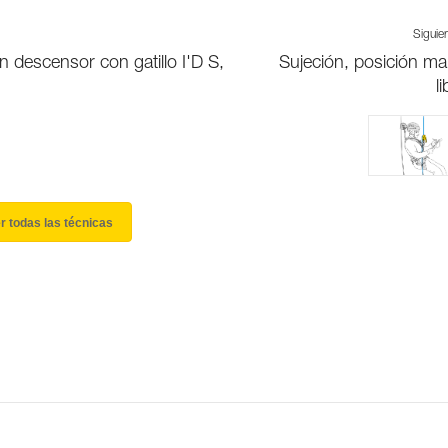
Siguie
 descensor con gatillo I'D S,
Sujeción, posición m
l
r todas las técnicas