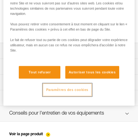
notre Site et ne vous suivront pas sur d’autres sites web. Les cookies et/ou
technologies similaires de nos partenaires vous suivront pendant toute votre
navigation.
Utilisation du GRILLON en ancrage pour
Vous pouvez retirer votre consentement à tout moment en cliquant sur le lien «
plus d’une personne
Paramètres des cookies » prévu à cet effet en bas de page du Site.
Le fait de refuser tout ou partie de ces cookies peut dégrader votre expérience
utilisateur, mais en aucun cas ce refus ne vous empêchera d’accéder à notre
Site.
Télécharger la notice technique (PDF)
Technical Notice
App pour contrôler et suivre vos EPI
Tout refuser
Autoriser tous les cookies
découvrez ePPEcentre
Procédure de vérification EPI
Technical Notice
Paramètres des cookies
verif EPI-GRILLON-procedure-FR
Fiche de suivi EPI
verif EPI-GRILLON-suivi-FR
Conseils pour l'entretien de vos équipements
entretien-cordes_FR
Voir la page produit