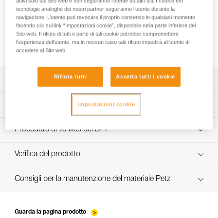
attivi solo sul Sito web e non seguiranno l’utente su altri siti. I cookie e/o
tecnologie analoghe dei nostri partner seguiranno l’utente durante la
navigazione. L’utente può revocare il proprio consenso in qualsiasi momento
facendo clic sul link “Impostazioni cookie”, disponibile nella parte inferiore del
Utilizzo del GRILLON come ancoraggio per
Sito web. Il rifiuto di tutti o parte di tali cookie potrebbe compromettere
più di una persona
l’esperienza dell’utente, ma in nessun caso tale rifiuto impedirà all’utente di
accedere al Sito web.
Rifiuta tutti
Accetta tutti i cookie
Scarica la scheda tecnica (PDF)
Technical Notice
Impostazioni cookie
App per il controllo e la manutenzione dei DPI
scopri ePPEcentre
Procedura di verifica del DPI
Technical Notice
verif EPI-GRILLON-procedure-IT
Verifica del prodotto
verif EPI-GRILLON-suivi-IT
Consigli per la manutenzione del materiale Petzl
entretien-cordes_IT
Guarda la pagina prodotto