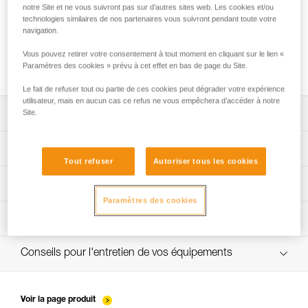
notre Site et ne vous suivront pas sur d’autres sites web. Les cookies et/ou
technologies similaires de nos partenaires vous suivront pendant toute votre
navigation.
Utilisation du GRILLON en ancrage pour
Vous pouvez retirer votre consentement à tout moment en cliquant sur le lien «
plus d’une personne
Paramètres des cookies » prévu à cet effet en bas de page du Site.
Le fait de refuser tout ou partie de ces cookies peut dégrader votre expérience
utilisateur, mais en aucun cas ce refus ne vous empêchera d’accéder à notre
Site.
Télécharger la notice technique (PDF)
Technical Notice
App pour contrôler et suivre vos EPI
Tout refuser
Autoriser tous les cookies
découvrez ePPEcentre
Procédure de vérification EPI
Technical Notice
Paramètres des cookies
verif EPI-GRILLON-procedure-FR
Fiche de suivi EPI
verif EPI-GRILLON-suivi-FR
Conseils pour l'entretien de vos équipements
entretien-cordes_FR
Voir la page produit