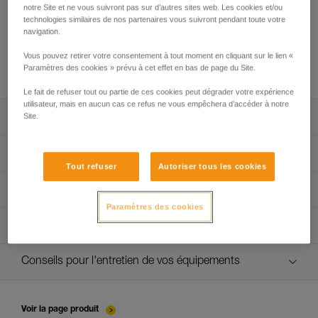
notre Site et ne vous suivront pas sur d’autres sites web. Les cookies et/ou
technologies similaires de nos partenaires vous suivront pendant toute votre
navigation.
Utilisation du GRILLON en ancrage pour
Vous pouvez retirer votre consentement à tout moment en cliquant sur le lien «
plus d’une personne
Paramètres des cookies » prévu à cet effet en bas de page du Site.
Le fait de refuser tout ou partie de ces cookies peut dégrader votre expérience
utilisateur, mais en aucun cas ce refus ne vous empêchera d’accéder à notre
Site.
Télécharger la notice technique (PDF)
Technical Notice
App pour contrôler et suivre vos EPI
Tout refuser
Autoriser tous les cookies
découvrez ePPEcentre
Procédure de vérification EPI
Technical Notice
Paramètres des cookies
verif EPI-GRILLON-procedure-FR
Fiche de suivi EPI
verif EPI-GRILLON-suivi-FR
Conseils pour l'entretien de vos équipements
entretien-cordes_FR
Voir la page produit