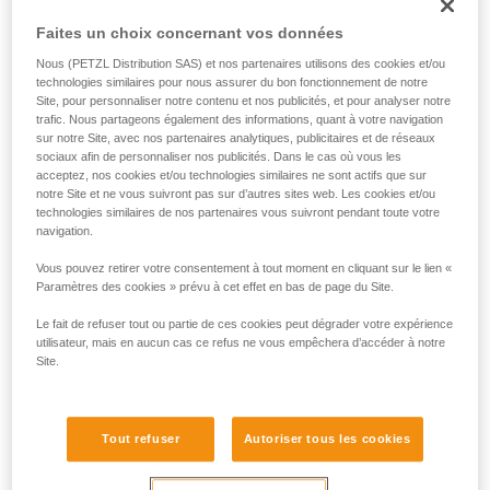
Faites un choix concernant vos données
Lampes Petzl :
Nous (PETZL Distribution SAS) et nos partenaires utilisons des cookies et/ou
technologies similaires pour nous assurer du bon fonctionnement de notre
Site, pour personnaliser notre contenu et nos publicités, et pour analyser notre
trafic. Nous partageons également des informations, quant à votre navigation
sur notre Site, avec nos partenaires analytiques, publicitaires et de réseaux
sociaux afin de personnaliser nos publicités. Dans le cas où vous les
acceptez, nos cookies et/ou technologies similaires ne sont actifs que sur
notre Site et ne vous suivront pas sur d’autres sites web. Les cookies et/ou
technologies similaires de nos partenaires vous suivront pendant toute votre
navigation.
Vous pouvez retirer votre consentement à tout moment en cliquant sur le lien «
Paramètres des cookies » prévu à cet effet en bas de page du Site.
Le fait de refuser tout ou partie de ces cookies peut dégrader votre expérience
utilisateur, mais en aucun cas ce refus ne vous empêchera d’accéder à notre
Site.
Tout refuser
Autoriser tous les cookies