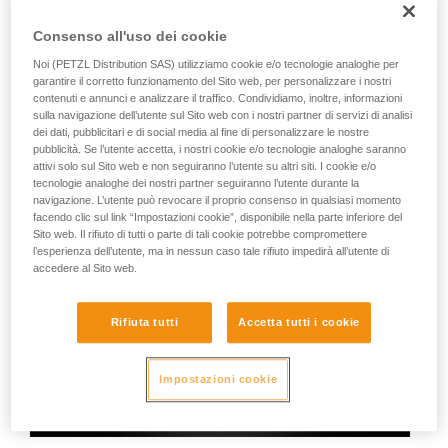
Consenso all'uso dei cookie
Lampade Petzl:
Noi (PETZL Distribution SAS) utilizziamo cookie e/o tecnologie analoghe per
garantire il corretto funzionamento del Sito web, per personalizzare i nostri
contenuti e annunci e analizzare il traffico. Condividiamo, inoltre, informazioni
sulla navigazione dell’utente sul Sito web con i nostri partner di servizi di analisi
dei dati, pubblicitari e di social media al fine di personalizzare le nostre
pubblicità. Se l’utente accetta, i nostri cookie e/o tecnologie analoghe saranno
attivi solo sul Sito web e non seguiranno l’utente su altri siti. I cookie e/o
tecnologie analoghe dei nostri partner seguiranno l’utente durante la
navigazione. L’utente può revocare il proprio consenso in qualsiasi momento
facendo clic sul link “Impostazioni cookie”, disponibile nella parte inferiore del
Sito web. Il rifiuto di tutti o parte di tali cookie potrebbe compromettere
l’esperienza dell’utente, ma in nessun caso tale rifiuto impedirà all’utente di
accedere al Sito web.
Rifiuta tutti
Accetta tutti i cookie
Impostazioni cookie