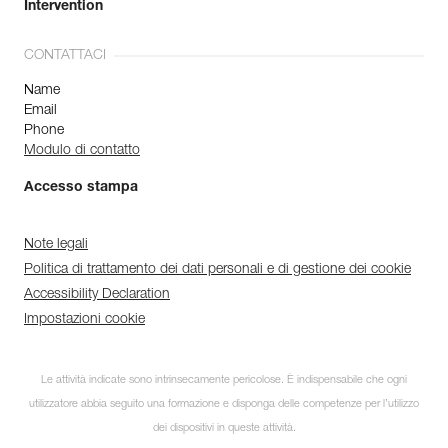
Intervention
CONTATTACI
Name
Email
Phone
Modulo di contatto
Accesso stampa
Note legali
Politica di trattamento dei dati personali e di gestione dei cookie
Accessibility Declaration
Impostazioni cookie
Le attività indicate sono intrinsecamente pericolose. È indispensabile che ogni
utilizzatore abbia seguito una formazione e disponga delle competenze per l’utilizzo
dei dispositivi in queste attività.