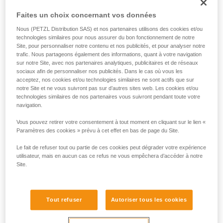
Faites un choix concernant vos données
Lampes Petzl :
Nous (PETZL Distribution SAS) et nos partenaires utilisons des cookies et/ou
technologies similaires pour nous assurer du bon fonctionnement de notre
Site, pour personnaliser notre contenu et nos publicités, et pour analyser notre
trafic. Nous partageons également des informations, quant à votre navigation
sur notre Site, avec nos partenaires analytiques, publicitaires et de réseaux
sociaux afin de personnaliser nos publicités. Dans le cas où vous les
acceptez, nos cookies et/ou technologies similaires ne sont actifs que sur
notre Site et ne vous suivront pas sur d’autres sites web. Les cookies et/ou
technologies similaires de nos partenaires vous suivront pendant toute votre
navigation.
Vous pouvez retirer votre consentement à tout moment en cliquant sur le lien «
Paramètres des cookies » prévu à cet effet en bas de page du Site.
Le fait de refuser tout ou partie de ces cookies peut dégrader votre expérience
utilisateur, mais en aucun cas ce refus ne vous empêchera d’accéder à notre
Site.
Tout refuser
Autoriser tous les cookies