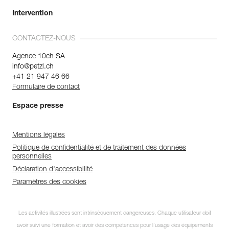
Intervention
CONTACTEZ-NOUS
Agence 10ch SA
info@petzl.ch
+41 21 947 46 66
Formulaire de contact
Espace presse
Mentions légales
Politique de confidentialité et de traitement des données
personnelles
Déclaration d'accessibilité
Paramètres des cookies
Les activités illustrées sont intrinsèquement dangereuses. Chaque utilisateur doit
avoir suivi une formation et avoir des compétences pour l’usage des équipements