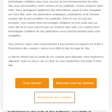
technologies similaires pour nous assurer du bon fonctionnement de notre
Site, pour personnaliser notre contenu et nos publicités, et pour analyser notre
trafic. Nous partageons également des informations, quant à votre navigation
ou
sur notre Site, avec nos partenaires analytiques, publicitaires et de réseaux
sociaux afin de personnaliser nos publicités. Dans le cas où vous les
acceptez, nos cookies et/ou technologies similaires ne sont actifs que sur
Privilégier la
Privilégier
notre Site et ne vous suivront pas sur d’autres sites web. Les cookies et/ou
puissance
l'autonomie au
technologies similaires de nos partenaires vous suivront pendant toute votre
d'éclairage au
détriment de la
navigation.
détriment de
puissance
l'autonomie
d'éclairage
Vous pouvez retirer votre consentement à tout moment en cliquant sur le lien «
Paramètres des cookies » prévu à cet effet en bas de page du Site.
La puissance d'éclairage d’une lampe et son autonomie sont
deux paramètres indissociables, quelle que soit la
Le fait de refuser tout ou partie de ces cookies peut dégrader votre expérience
technologie d’éclairage utilisée. Pour une quantité d’énergie
utilisateur, mais en aucun cas ce refus ne vous empêchera d’accéder à notre
donnée, l'augmentation de la puissance lumineuse entraîne
Site.
systématiquement une diminution de l'autonomie et
inversement.
Tout refuser
Autoriser tous les cookies
Dans le cas d’une lampe frontale compacte se portant
entièrement sur la tête, la source d’énergie (piles ou
batteries rechargeables) est souvent limitée en termes de
Paramètres des cookies
capacité, afin d’en réduire la taille et le poids pour assurer
un port confortable. Malgré l’augmentation des