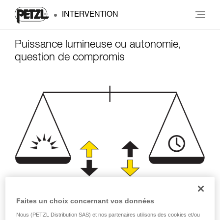
INTERVENTION
Puissance lumineuse ou autonomie,
question de compromis
Faites un choix concernant vos données
Puissance
Autonomie
d'éclairage
(heures)
Nous (PETZL Distribution SAS) et nos partenaires utilisons des cookies et/ou
(lumens)