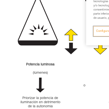
tecnologías 
y/o tecnolog
consentimie
parte inferi
de usuario, 
Configur
Potencia luminosa
(lúmenes)
o
Priorizar la potencia de
iluminación en detrimento
de la autonomía