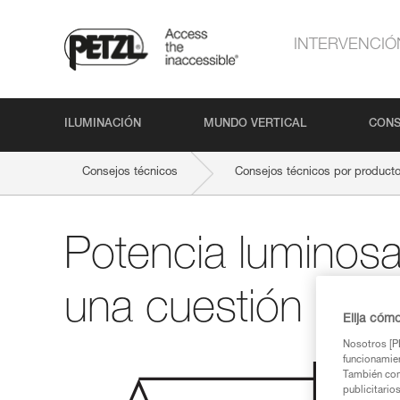
INTERVENCIÓ
ILUMINACIÓN
MUNDO VERTICAL
CONS
Consejos técnicos
Consejos técnicos por product
Potencia luminos
una cuestión de 
Elija cóm
Nosotros [PE
funcionamien
También com
publicitario