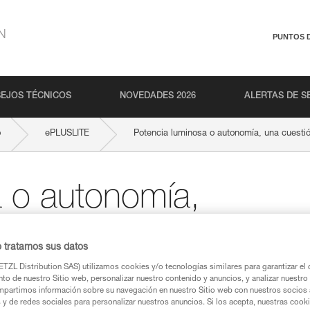
N
PUNTOS 
EJOS TÉCNICOS
NOVEDADES 2026
ALERTAS DE S
o
ePLUSLITE
Potencia luminosa o autonomía, una cuest
a o autonomía,
compromiso
o tratamos sus datos
TZL Distribution SAS) utilizamos cookies y/o tecnologías similares para garantizar el 
to de nuestro Sitio web, personalizar nuestro contenido y anuncios, y analizar nuestro 
partimos información sobre su navegación en nuestro Sitio web con nuestros socios a
s y de redes sociales para personalizar nuestros anuncios. Si los acepta, nuestras cook