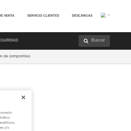
DE VENTA
SERVICIO CLIENTES
DESCARGAS
Buscar
EGURIDAD
ión de compromiso
correcto
tráfico.
nalíticos,
ies y/o