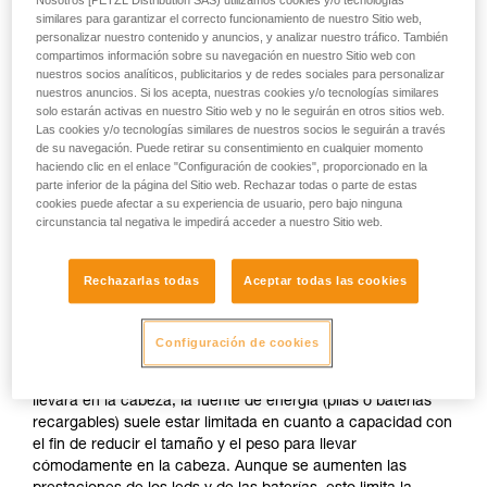
Nosotros [PETZL Distribution SAS) utilizamos cookies y/o tecnologías
similares para garantizar el correcto funcionamiento de nuestro Sitio web,
personalizar nuestro contenido y anuncios, y analizar nuestro tráfico. También
o
compartimos información sobre su navegación en nuestro Sitio web con
nuestros socios analíticos, publicitarios y de redes sociales para personalizar
nuestros anuncios. Si los acepta, nuestras cookies y/o tecnologías similares
Priorizar la
solo estarán activas en nuestro Sitio web y no le seguirán en otros sitios web.
Priorizar la potencia
autonomía en
Las cookies y/o tecnologías similares de nuestros socios le seguirán a través
de iluminación en
detrimento de la
detrimento de la
de su navegación. Puede retirar su consentimiento en cualquier momento
potencia de
autonomía
haciendo clic en el enlace "Configuración de cookies", proporcionado en la
iluminación
parte inferior de la página del Sitio web. Rechazar todas o parte de estas
cookies puede afectar a su experiencia de usuario, pero bajo ninguna
La potencia de iluminación de una linterna y su autonomía
circunstancia tal negativa le impedirá acceder a nuestro Sitio web.
son dos parámetros inseparables independientemente de la
tecnología de iluminación utilizada. Para una cantidad de
Rechazarlas todas
Aceptar todas las cookies
energía determinada, el aumento de la potencia luminosa
implica sistemáticamente una disminución de la autonomía y
viceversa.
Configuración de cookies
En el caso de una linterna frontal compacta, que siempre se
llevará en la cabeza, la fuente de energía (pilas o baterías
recargables) suele estar limitada en cuanto a capacidad con
el fin de reducir el tamaño y el peso para llevar
cómodamente en la cabeza. Aunque se aumenten las