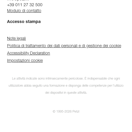
+39 011 27 32 500
Modulo di contatto
Accesso stampa
Note legali
Politica di trattamento dei dati personali e di gestione dei cookie
Accessibility Declaration
Impostazioni cookie
Le attività indicate sono intrinsecamente pericolose. È indispensabile che ogni
utilizzatore abbia seguito una formazione e disponga delle competenze per l’utilizzo
dei dispositivi in queste attività.
© 1995-2026 Petzl