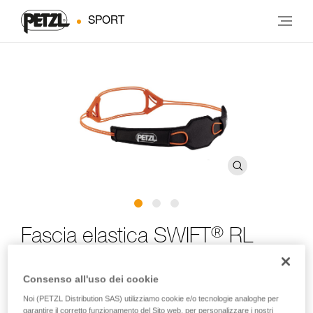
SPORT
®
Fascia elastica SWIFT
RL
Fascia elastica di ricarica per lampade frontali SWIFT RL
Consenso all'uso dei cookie
e SWIFT RL CLASSIC
Noi (PETZL Distribution SAS) utilizziamo cookie e/o tecnologie analoghe per
garantire il corretto funzionamento del Sito web, per personalizzare i nostri