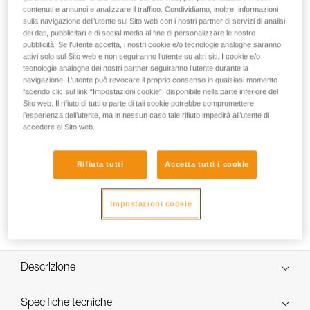
Batteria di ricarica per lampade frontali SWIFT RL e SWIFT
contenuti e annunci e analizzare il traffico. Condividiamo, inoltre, informazioni
RL CLASSIC.
sulla navigazione dell’utente sul Sito web con i nostri partner di servizi di analisi
dei dati, pubblicitari e di social media al fine di personalizzare le nostre
pubblicità. Se l’utente accetta, i nostri cookie e/o tecnologie analoghe saranno
attivi solo sul Sito web e non seguiranno l’utente su altri siti. I cookie e/o
How to Replace or Remove the Comfort
tecnologie analoghe dei nostri partner seguiranno l’utente durante la
navigazione. L’utente può revocare il proprio consenso in qualsiasi momento
Foam on SWIFT RL
facendo clic sul link “Impostazioni cookie”, disponibile nella parte inferiore del
Sito web. Il rifiuto di tutti o parte di tali cookie potrebbe compromettere
l’esperienza dell’utente, ma in nessun caso tale rifiuto impedirà all’utente di
accedere al Sito web.
Rifiuta tutti
Accetta tutti i cookie
Impostazioni cookie
Descrizione
Fascia elastica ultrasottile, confortevole e modulare:
Specifiche tecniche