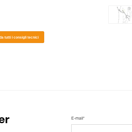
a tutti i consigli tecnici
er
E-mail*