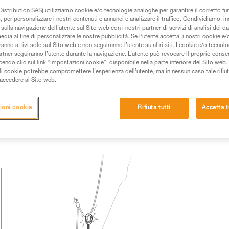
istribution SAS) utilizziamo cookie e/o tecnologie analoghe per garantire il corretto f
 dei prodotti utilizzati in questo consiglio prima di
 per personalizzare i nostri contenuti e annunci e analizzare il traffico. Condividiamo, in
azioni dell’istruzione tecnica per poter capire queste
sulla navigazione dell’utente sul Sito web con i nostri partner di servizi di analisi dei dat
edia al fine di personalizzare le nostre pubblicità. Se l’utente accetta, i nostri cookie e
anno attivi solo sul Sito web e non seguiranno l’utente su altri siti. I cookie e/o tecnol
de una formazione ed un addestramento specifico.
artner seguiranno l’utente durante la navigazione. L’utente può revocare il proprio conse
pacità di rifare la manovra, da soli, in piena sicurezza,
do clic sul link “Impostazioni cookie”, disponibile nella parte inferiore del Sito web. Il 
ali cookie potrebbe compromettere l’esperienza dell’utente, ma in nessun caso tale rifiu
i accedere al Sito web.
vostra attività. Ne possono esistere altre che non
ioni cookie
Rifiuta tutti
Accetta t