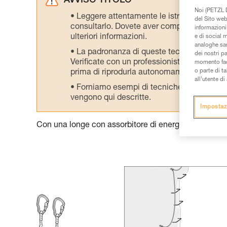
AVVISO TITOLO
Noi (PETZL D
Leggere attentamente le istruzioni tecniche
del Sito web,
consultarlo. Dovete aver compreso le inform
informazioni 
ulteriori informazioni.
e di social m
analoghe sar
La padronanza di queste tecniche richie
dei nostri p
Verificate con un professionista la vostra ca
momento facen
o parte di t
prima di riprodurla autonomamente.
all’utente d
Forniamo esempi di tecniche relative alla 
vengono qui descritte.
Impostaz
Con una longe con assorbitore di energia: