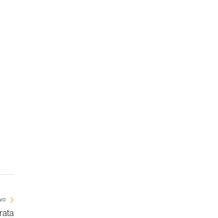
ivo
rata