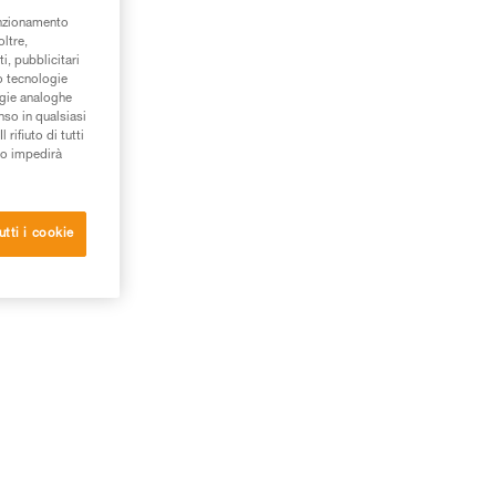
unzionamento
oltre,
i, pubblicitari
/o tecnologie
ogie analoghe
nso in qualsiasi
rifiuto di tutti
to impedirà
utti i cookie