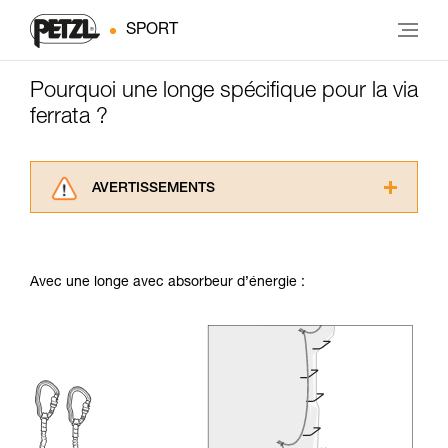
SPORT
Pourquoi une longe spécifique pour la via
ferrata ?
AVERTISSEMENTS
Lisez attentivement les notices techniques des
produits utilisés dans ce conseil avant de le
consulter. Vous devez avoir compris les
Avec une longe avec absorbeur d’énergie :
informations de la notice technique pour
pouvoir comprendre ce complément
d’informations.
Maîtriser ces techniques nécessite une
formation et un entraînement spécifique. Validez
avec un professionnel votre capacité à refaire
la manipulation, seul, en toute sécurité, avant
de la reproduire en autonomie.
Nous donnons des exemples de techniques