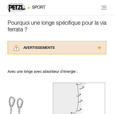
SPORT
Pourquoi une longe spécifique pour la via
ferrata ?
AVERTISSEMENTS
Lisez attentivement les notices techniques des
produits utilisés dans ce conseil avant de le
consulter. Vous devez avoir compris les
Avec une longe avec absorbeur d’énergie :
informations de la notice technique pour
pouvoir comprendre ce complément
d’informations.
Maîtriser ces techniques nécessite une
formation et un entraînement spécifique. Validez
avec un professionnel votre capacité à refaire
la manipulation, seul, en toute sécurité, avant
de la reproduire en autonomie.
Nous donnons des exemples de techniques