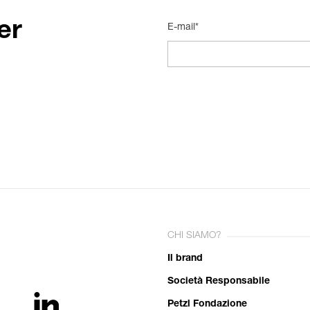
er
E-mail*
CHI SIAMO?
Il brand
Società Responsabile
Petzl Fondazione