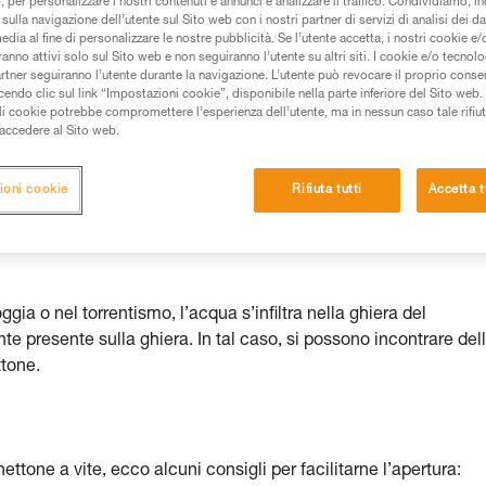
 per personalizzare i nostri contenuti e annunci e analizzare il traffico. Condividiamo, in
sulla navigazione dell’utente sul Sito web con i nostri partner di servizi di analisi dei dat
edia al fine di personalizzare le nostre pubblicità. Se l’utente accetta, i nostri cookie e
 dei prodotti utilizzati in questo consiglio prima di
anno attivi solo sul Sito web e non seguiranno l’utente su altri siti. I cookie e/o tecnol
azioni dell’istruzione tecnica per poter capire queste
artner seguiranno l’utente durante la navigazione. L’utente può revocare il proprio conse
do clic sul link “Impostazioni cookie”, disponibile nella parte inferiore del Sito web. Il 
ali cookie potrebbe compromettere l’esperienza dell’utente, ma in nessun caso tale rifiu
de una formazione ed un addestramento specifico.
i accedere al Sito web.
pacità di rifare la manovra, da soli, in piena sicurezza,
ioni cookie
Rifiuta tutti
Accetta t
vostra attività. Ne possono esistere altre che non
ggia o nel torrentismo, l’acqua s’infiltra nella ghiera del
e presente sulla ghiera. In tal caso, si possono incontrare del
ttone.
ettone a vite, ecco alcuni consigli per facilitarne l’apertura: