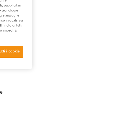
oltre,
i, pubblicitari
/o tecnologie
ogie analoghe
nso in qualsiasi
rifiuto di tutti
to impedirà
utti i cookie
le