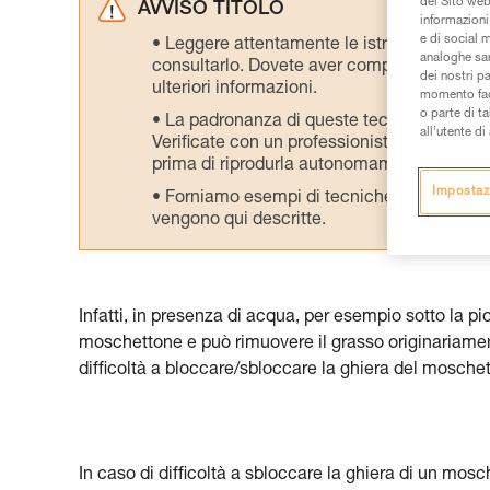
del Sito web,
AVVISO TITOLO
informazioni 
e di social m
Leggere attentamente le istruzioni tecniche
analoghe sar
consultarlo. Dovete aver compreso le inform
dei nostri p
ulteriori informazioni.
momento facen
o parte di t
La padronanza di queste tecniche richie
all’utente d
Verificate con un professionista la vostra ca
prima di riprodurla autonomamente.
Impostaz
Forniamo esempi di tecniche relative alla 
vengono qui descritte.
Infatti, in presenza di acqua, per esempio sotto la pio
moschettone e può rimuovere il grasso originariament
difficoltà a bloccare/sbloccare la ghiera del mosche
In caso di difficoltà a sbloccare la ghiera di un mosch