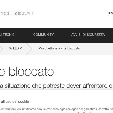
PROFESSIONALE
RI
I TECNICI
COMMUNITY
AVVISI DI SICUREZZA
WILLIAM
Moschettone a vite bloccato
e bloccato
 situazione che potreste dover affrontare o
all'uso dei cookie
istribution SAS) utilizziamo cookie e/o tecnologie analoghe per garantire il corretto f