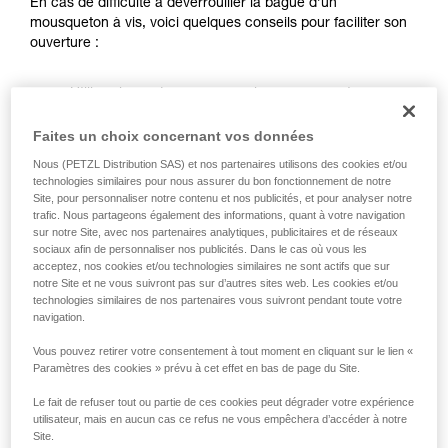
En cas de difficulté à déverrouiller la bague d’un
la manipulation, seul, en toute sécurité, avant
mousqueton à vis, voici quelques conseils pour faciliter son
de la reproduire en autonomie.
ouverture :
Nous donnons des exemples de techniques
liées à votre activité. Il peut en exister d’autres
Utilisez la corde ou une sangle que vous entourez
que nous ne décrivons pas ici.
autour de la bague du mousqueton pour augmenter le
bras de levier sur la bague.
Faites un choix concernant vos données
Nous (PETZL Distribution SAS) et nos partenaires utilisons des cookies et/ou
technologies similaires pour nous assurer du bon fonctionnement de notre
Site, pour personnaliser notre contenu et nos publicités, et pour analyser notre
trafic. Nous partageons également des informations, quant à votre navigation
sur notre Site, avec nos partenaires analytiques, publicitaires et de réseaux
sociaux afin de personnaliser nos publicités. Dans le cas où vous les
acceptez, nos cookies et/ou technologies similaires ne sont actifs que sur
notre Site et ne vous suivront pas sur d’autres sites web. Les cookies et/ou
technologies similaires de nos partenaires vous suivront pendant toute votre
navigation.
Vous pouvez retirer votre consentement à tout moment en cliquant sur le lien «
Paramètres des cookies » prévu à cet effet en bas de page du Site.
Le fait de refuser tout ou partie de ces cookies peut dégrader votre expérience
utilisateur, mais en aucun cas ce refus ne vous empêchera d’accéder à notre
Site.