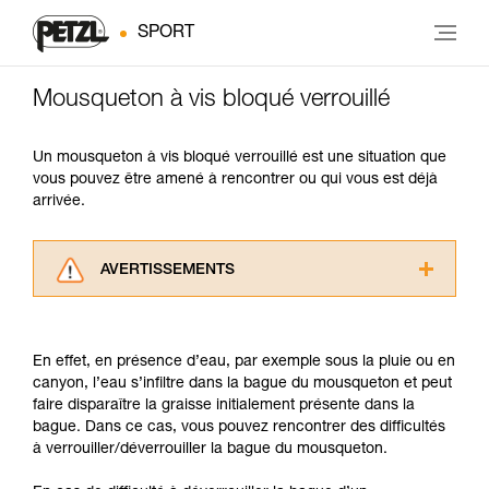
SPORT
Mousqueton à vis bloqué verrouillé
Un mousqueton à vis bloqué verrouillé est une situation que
vous pouvez être amené à rencontrer ou qui vous est déjà
arrivée.
AVERTISSEMENTS
Lisez attentivement les notices techniques des
produits utilisés dans ce conseil avant de le
consulter. Vous devez avoir compris les
En effet, en présence d’eau, par exemple sous la pluie ou en
informations de la notice technique pour
canyon, l’eau s’infiltre dans la bague du mousqueton et peut
pouvoir comprendre ce complément
faire disparaître la graisse initialement présente dans la
d’informations.
bague. Dans ce cas, vous pouvez rencontrer des difficultés
Maîtriser ces techniques nécessite une
à verrouiller/déverrouiller la bague du mousqueton.
formation et un entraînement spécifique. Validez
avec un professionnel votre capacité à refaire