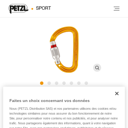
SPORT
Sm'D
Faites un choix concernant vos données
Nous (PETZL Distribution SAS) et nos partenaires utilisons des cookies et/ou
Mousqueton à verrouillage, compact et léger, en forme
technologies similaires pour nous assurer du bon fonctionnement de notre
de D, très polyvalent
Site, pour personnaliser notre contenu et nos publicités, et pour analyser notre
trafic. Nous partageons également des informations, quant à votre navigation