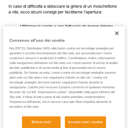
Forniamo esempi di tecniche relative alla vostra
In caso di difficoltà a sbloccare la ghiera di un moschettone
attività. Ne possono esistere altre che non
a vite, ecco alcuni consigli per facilitarne l’apertura:
vengono qui descritte.
Utilizzare la corda o una fettuccia da legare intorno
alla ghiera per aumentare il braccio di leva sulla
ghiera.
Consenso all'uso dei cookie
Noi (PETZL Distribution SAS) utilizziamo cookie e/o tecnologie analoghe per
garantire il corretto funzionamento del Sito web, per personalizzare i nostri
contenuti e annunci e analizzare il traffico. Condividiamo, inoltre, informazioni
sulla navigazione dell’utente sul Sito web con i nostri partner di servizi di analisi
dei dati, pubblicitari e di social media al fine di personalizzare le nostre
pubblicità. Se l’utente accetta, i nostri cookie e/o tecnologie analoghe saranno
attivi solo sul Sito web e non seguiranno l’utente su altri siti. I cookie e/o
tecnologie analoghe dei nostri partner seguiranno l’utente durante la
navigazione. L’utente può revocare il proprio consenso in qualsiasi momento
facendo clic sul link “Impostazioni cookie”, disponibile nella parte inferiore del
Sito web. Il rifiuto di tutti o parte di tali cookie potrebbe compromettere
l’esperienza dell’utente, ma in nessun caso tale rifiuto impedirà all’utente di
accedere al Sito web.
Rifiuta tutti
Accetta tutti i cookie