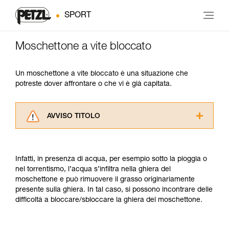
SPORT
Moschettone a vite bloccato
Un moschettone a vite bloccato è una situazione che
potreste dover affrontare o che vi è già capitata.
AVVISO TITOLO
Leggere attentamente le istruzioni tecniche dei
prodotti utilizzati in questo consiglio prima di
consultarlo. Dovete aver compreso le
Infatti, in presenza di acqua, per esempio sotto la pioggia o
informazioni dell’istruzione tecnica per poter
nel torrentismo, l’acqua s’infiltra nella ghiera del
capire queste ulteriori informazioni.
moschettone e può rimuovere il grasso originariamente
La padronanza di queste tecniche richiede una
presente sulla ghiera. In tal caso, si possono incontrare delle
formazione ed un addestramento specifico.
difficoltà a bloccare/sbloccare la ghiera del moschettone.
Verificate con un professionista la vostra
capacità di rifare la manovra, da soli, in piena
sicurezza, prima di riprodurla autonomamente.