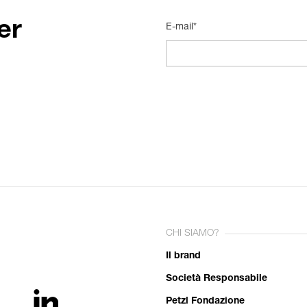
er
E-mail*
CHI SIAMO?
Il brand
Società Responsabile
Petzl Fondazione