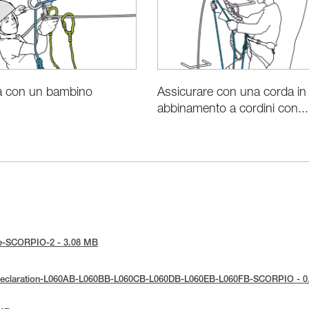
Assicurare con una corda in
ta con un bambino
abbinamento a cordini con...
tice-SCORPIO-2 - 3.08 MB
E-Declaration-L060AB-L060BB-L060CB-L060DB-L060EB-L060FB-SCORPIO - 