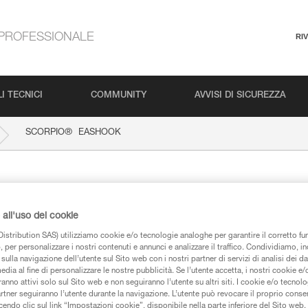
PROFESSIONALE
RI
I TECNICI
COMMUNITY
AVVISI DI SICUREZZA
®
SCORPIO
EASHOOK
HOOK
all'uso dei cookie
istribution SAS) utilizziamo cookie e/o tecnologie analoghe per garantire il corretto f
 per personalizzare i nostri contenuti e annunci e analizzare il traffico. Condividiamo, in
sulla navigazione dell’utente sul Sito web con i nostri partner di servizi di analisi dei dat
edia al fine di personalizzare le nostre pubblicità. Se l’utente accetta, i nostri cookie e
iche
anno attivi solo sul Sito web e non seguiranno l’utente su altri siti. I cookie e/o tecnol
artner seguiranno l’utente durante la navigazione. L’utente può revocare il proprio conse
do clic sul link “Impostazioni cookie”, disponibile nella parte inferiore del Sito web. Il 