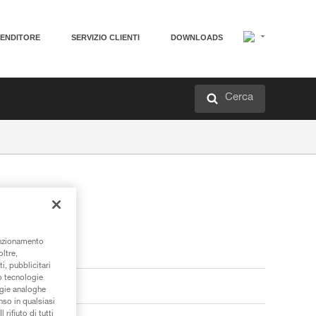
VENDITORE
SERVIZIO CLIENTI
DOWNLOADS
Cerca
unzionamento
oltre,
i, pubblicitari
/o tecnologie
ogie analoghe
nso in qualsiasi
rifiuto di tutti