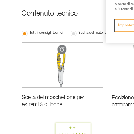
o parte di t
all’utente d
Contenuto tecnico
Impostaz
Tutti i consigli tecnici
Scelta del materiale
Le ba
Scelta del moschettone per
Posizione
estremità di longe...
affaticame