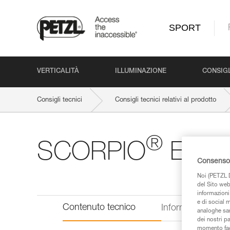
SPORT
VERTICALITÀ
ILLUMINAZIONE
CONSIGL
Consigli tecnici
Consigli tecnici relativi al prodotto
®
SCORPIO
EAS
Consenso 
Noi (PETZL D
del Sito web,
informazioni 
e di social m
Contenuto tecnico
Informazioni tecn
analoghe sar
dei nostri p
momento facen