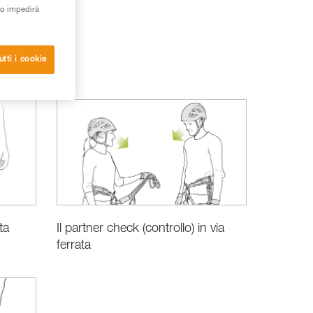
to impedirà
utti i cookie
ta
Il partner check (controllo) in via
ferrata