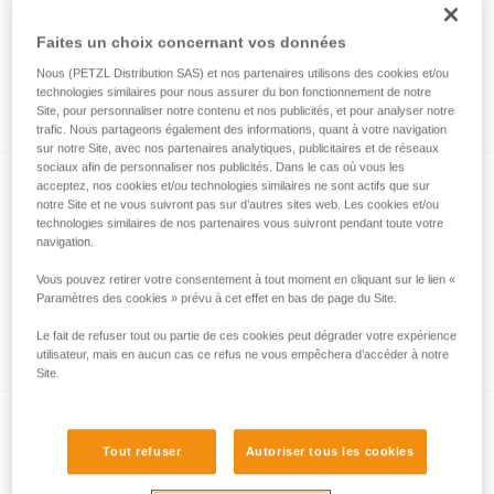
Faites un choix concernant vos données
Choix de mousqueton pour bout de longe
Nous (PETZL Distribution SAS) et nos partenaires utilisons des cookies et/ou
technologies similaires pour nous assurer du bon fonctionnement de notre
d’escalade ou de via ferrata
Site, pour personnaliser notre contenu et nos publicités, et pour analyser notre
trafic. Nous partageons également des informations, quant à votre navigation
sur notre Site, avec nos partenaires analytiques, publicitaires et de réseaux
sociaux afin de personnaliser nos publicités. Dans le cas où vous les
acceptez, nos cookies et/ou technologies similaires ne sont actifs que sur
notre Site et ne vous suivront pas sur d’autres sites web. Les cookies et/ou
technologies similaires de nos partenaires vous suivront pendant toute votre
navigation.
Vous pouvez retirer votre consentement à tout moment en cliquant sur le lien «
Paramètres des cookies » prévu à cet effet en bas de page du Site.
Position de repos en cas de fatigue en via
ferrata
Le fait de refuser tout ou partie de ces cookies peut dégrader votre expérience
utilisateur, mais en aucun cas ce refus ne vous empêchera d’accéder à notre
Site.
Tout refuser
Autoriser tous les cookies