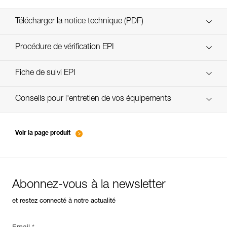
Télécharger la notice technique (PDF)
Technical Notice
Procédure de vérification EPI
verif EPI-SCORPIO-procedure-FR
Fiche de suivi EPI
verif EPI-SCORPIO-suivi-FR
Conseils pour l'entretien de vos équipements
entretien-longes-sangles-absorbeurs-FR
Voir la page produit
Abonnez-vous à la newsletter
et restez connecté à notre actualité