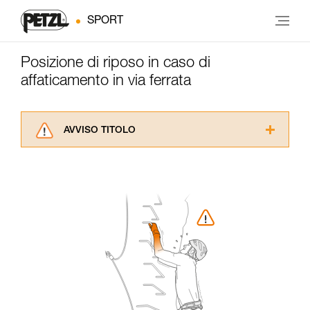
SPORT
Posizione di riposo in caso di
affaticamento in via ferrata
AVVISO TITOLO
Leggere attentamente le istruzioni tecniche dei
prodotti utilizzati in questo consiglio prima di
consultarlo. Dovete aver compreso le
informazioni dell’istruzione tecnica per poter
capire queste ulteriori informazioni.
La padronanza di queste tecniche richiede una
formazione ed un addestramento specifico.
Verificate con un professionista la vostra
capacità di rifare la manovra, da soli, in piena
sicurezza, prima di riprodurla autonomamente.
Forniamo esempi di tecniche relative alla vostra
attività. Ne possono esistere altre che non