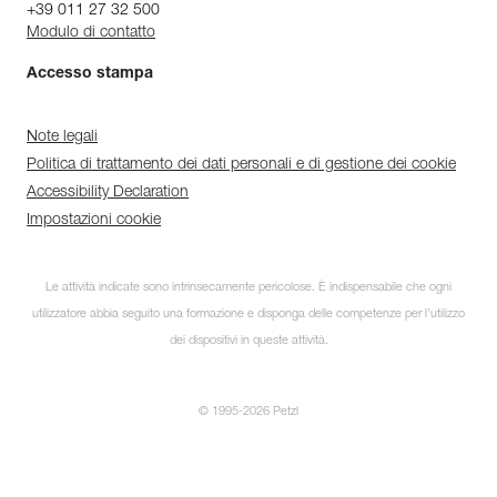
+39 011 27 32 500
Modulo di contatto
Accesso stampa
Note legali
Politica di trattamento dei dati personali e di gestione dei cookie
Accessibility Declaration
Impostazioni cookie
Le attività indicate sono intrinsecamente pericolose. È indispensabile che ogni
utilizzatore abbia seguito una formazione e disponga delle competenze per l’utilizzo
dei dispositivi in queste attività.
© 1995-2026 Petzl