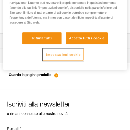
navigazione. L’utente può revocare il proprio consenso in qualsiasi momento
facendo clic sul link “Impostazioni cookie”, disponibile nella parte inferiore del
Sito web. Il rifiuto di tutti o parte di tali cookie potrebbe compromettere
l’esperienza dell’utente, ma in nessun caso tale rifiuto impedirà all’utente di
Impermeabilità e indice di protezione IP
accedere al Sito web.
Rifiuta tutti
Accetta tutti i cookie
Scarica la scheda tecnica (PDF)
Impostazioni cookie
Technical Notice
Consigli per la manutenzione del materiale Petzl
entretien-lampes-frontales_IT
Technical Notice
Guarda la pagina prodotto
Technical Notice
Iscriviti alla newsletter
e rimani connesso alle nostre novità
E-mail *