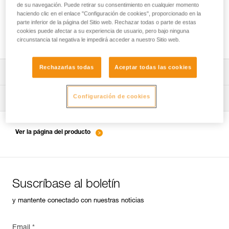
de su navegación. Puede retirar su consentimiento en cualquier momento
haciendo clic en el enlace "Configuración de cookies", proporcionado en la
parte inferior de la página del Sitio web. Rechazar todas o parte de estas
cookies puede afectar a su experiencia de usuario, pero bajo ninguna
Estanqueidad e índice de protección IP
circunstancia tal negativa le impedirá acceder a nuestro Sitio web.
Rechazarlas todas
Aceptar todas las cookies
Descargar ficha técnica (PDF)
Configuración de cookies
Technical Notice
Consejos para el mantenimiento de tus equipos
entretien-lampes-frontales_ES
Technical Notice
Ver la página del producto
Technical Notice
Suscríbase al boletín
y mantente conectado con nuestras noticias
Email *