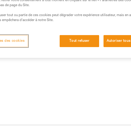
retirer votre consentement à tout moment en cliquant sur le lien « Paramètres des coo
 bas de page du Site.
efuser tout ou partie de ces cookies peut dégrader votre expérience utilisateur, mais en 
s empêchera d’accéder à notre Site.
 produits
es des cookies
Tout refuser
Autoriser tous