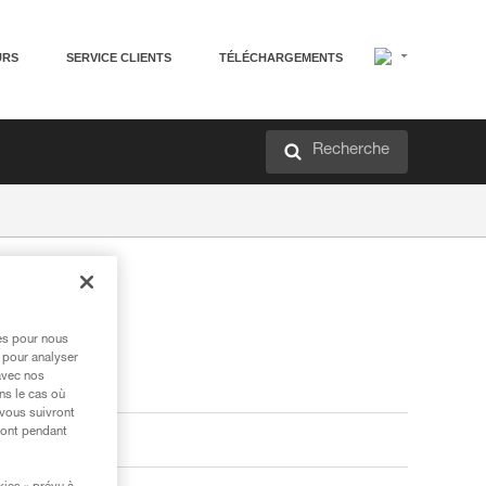
URS
SERVICE CLIENTS
TÉLÉCHARGEMENTS
Recherche
res pour nous
 pour analyser
avec nos
ns le cas où
 vous suivront
ront pendant