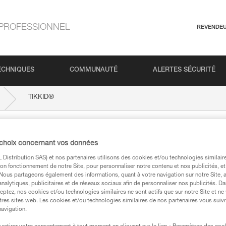
PROFESSIONNEL
REVENDE
ECHNIQUES
COMMUNAUTÉ
ALERTES SÉCURITÉ
®
TIKKID
 choix concernant vos données
Distribution SAS) et nos partenaires utilisons des cookies et/ou technologies similai
on fonctionnement de notre Site, pour personnaliser notre contenu et nos publicités, et
. Nous partageons également des informations, quant à votre navigation sur notre Site, 
analytiques, publicitaires et de réseaux sociaux afin de personnaliser nos publicités. Da
eptez, nos cookies et/ou technologies similaires ne sont actifs que sur notre Site et ne
tres sites web. Les cookies et/ou technologies similaires de nos partenaires vous suiv
techniques
navigation.