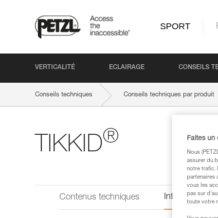
SPORT
VERTICALITÉ
ECLAIRAGE
CONSEILS T
Conseils techniques
Conseils techniques par produit
®
TIKKID
Faites un
Nous (PETZL 
assurer du b
notre trafic
partenaires 
vous les acc
pas sur d’au
Informations 
Contenus techniques
toute votre 