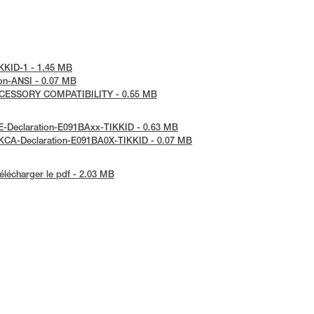
TIKKID-1 - 1.45 MB
tion-ANSI - 0.07 MB
ACCESSORY COMPATIBILITY - 0.55 MB
 CE-Declaration-E091BAxx-TIKKID - 0.63 MB
 UKCA-Declaration-E091BA0X-TIKKID - 0.07 MB
élécharger le pdf - 2.03 MB