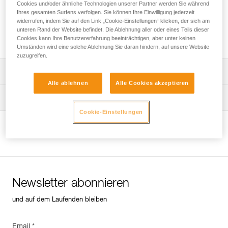
Cookies und/oder ähnliche Technologien unserer Partner werden Sie während
Ihres gesamten Surfens verfolgen. Sie können Ihre Einwilligung jederzeit
widerrufen, indem Sie auf den Link „Cookie-Einstellungen“ klicken, der sich am
unteren Rand der Website befindet. Die Ablehnung aller oder eines Teils dieser
Dichtigkeit und IP-Schutzart
Cookies kann Ihre Benutzererfahrung beeinträchtigen, aber unter keinen
Umständen wird eine solche Ablehnung Sie daran hindern, auf unsere Website
zuzugreifen.
Die Gebrauchsanleitung herunterladen
Alle ablehnen
Alle Cookies akzeptieren
Technical Notice
Pflegeempfehlungen für Ihre Ausrüstung
Cookie-Einstellungen
entretien-lampes-frontales_DE
Technical Notice
Produktseite ansehen
Technical Notice
Newsletter abonnieren
und auf dem Laufenden bleiben
Email *