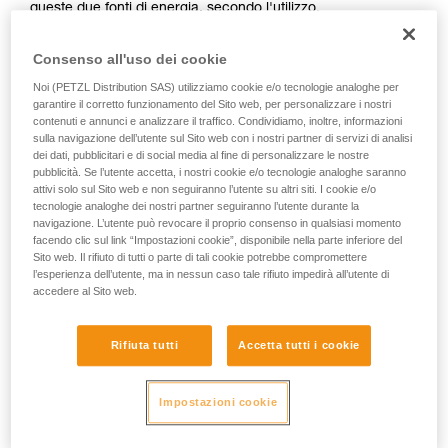
queste due fonti di energia, secondo l'utilizzo.
Consenso all'uso dei cookie
Noi (PETZL Distribution SAS) utilizziamo cookie e/o tecnologie analoghe per
garantire il corretto funzionamento del Sito web, per personalizzare i nostri
contenuti e annunci e analizzare il traffico. Condividiamo, inoltre, informazioni
sulla navigazione dell’utente sul Sito web con i nostri partner di servizi di analisi
dei dati, pubblicitari e di social media al fine di personalizzare le nostre
pubblicità. Se l’utente accetta, i nostri cookie e/o tecnologie analoghe saranno
attivi solo sul Sito web e non seguiranno l’utente su altri siti. I cookie e/o
tecnologie analoghe dei nostri partner seguiranno l’utente durante la
navigazione. L’utente può revocare il proprio consenso in qualsiasi momento
facendo clic sul link “Impostazioni cookie”, disponibile nella parte inferiore del
Sito web. Il rifiuto di tutti o parte di tali cookie potrebbe compromettere
l’esperienza dell’utente, ma in nessun caso tale rifiuto impedirà all’utente di
Per sapere se la lampada è compatibile con la batteria
accedere al Sito web.
ricaricabile CORE, esiste un semplice modo:
1. Aprire la lampada.
Rifiuta tutti
Accetta tutti i cookie
2. Rimuovere le pile.
Impostazioni cookie
3. Osservare l’interno del portapile.