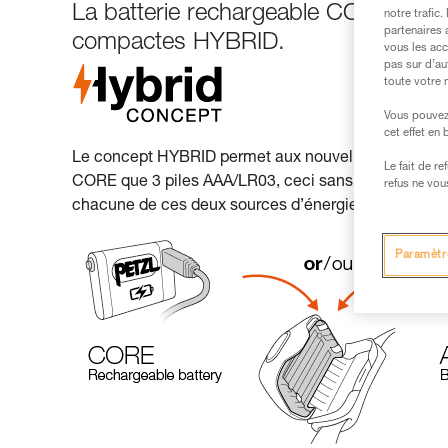
La batterie rechargeable CORE est c
notre trafic
partenaires 
compactes HYBRID.
vous les acc
pas sur d’au
toute votre 
Vous pouvez 
cet effet en
Le concept HYBRID permet aux nouvelles lampes fron
Le fait de r
CORE que 3 piles AAA/LR03, ceci sans adaptateur. Une
refus ne vou
chacune de ces deux sources d’énergie, selon l’usa
Paramètr