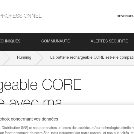
PROFESSIONNEL
REVENDE
ECHNIQUES
COMMUNAUTÉ
ALERTES SÉCURITÉ
Running
La batterie rechargeable CORE est-elle compati
argeable CORE
le avec ma
zl ?
 choix concernant vos données
Distribution SAS) et nos partenaires utilisons des cookies et/ou technologies similai
on fonctionnement de notre Site, pour personnaliser notre contenu et nos publicités, et