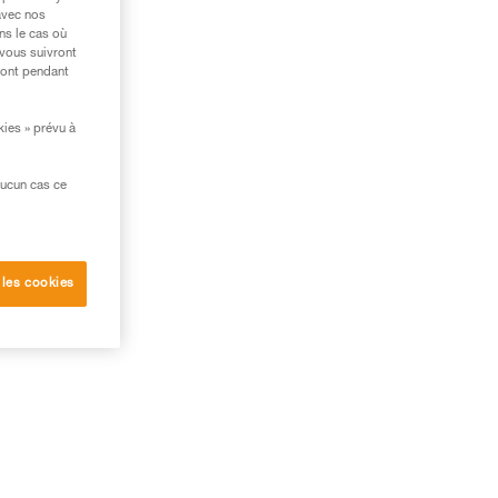
es
avec nos
ns le cas où
 vous suivront
ront pendant
kies » prévu à
ble
aucun cas ce
 les cookies