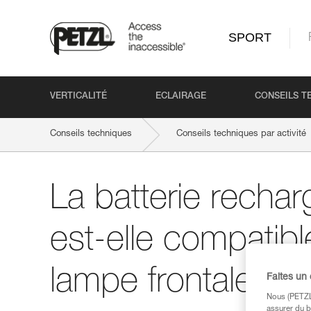
SPORT
VERTICALITÉ
ECLAIRAGE
CONSEILS T
Conseils techniques
Conseils techniques par activité
La batterie rech
est-elle compatib
lampe frontale Pet
Faites un
Nous (PETZL 
assurer du b