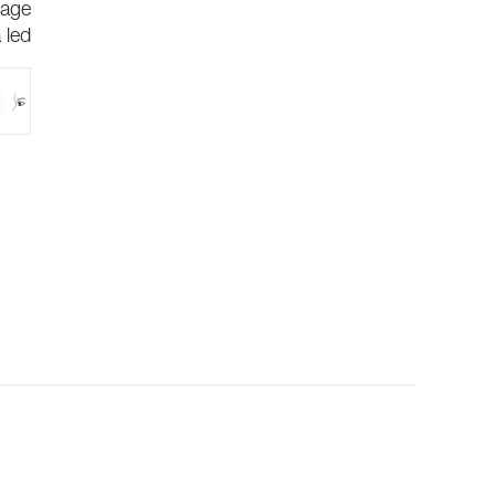
rage
 led