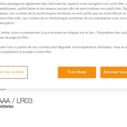
ompatible avec les nouvelles lampes frontal
. Nous partageons également des informations, quant à votre navigation sur notre Site, 
analytiques, publicitaires et de réseaux sociaux afin de personnaliser nos publicités. Da
eptez, nos cookies et/ou technologies similaires ne sont actifs que sur notre Site et ne
tres sites web. Les cookies et/ou technologies similaires de nos partenaires vous suiv
navigation.
retirer votre consentement à tout moment en cliquant sur le lien « Paramètres des coo
 bas de page du Site.
tales compactes d’accueillir aussi bien la batterie rechargea
efuser tout ou partie de ces cookies peut dégrader votre expérience utilisateur, mais en 
 solution pratique et flexible, pour profiter des bénéfices de
s empêchera d’accéder à notre Site.
ge.
es des cookies
Tout refuser
Autoriser tous