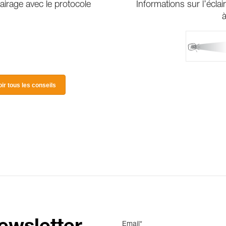
irage avec le protocole
Informations sur l’éclai
à
oir tous les conseils
Email*