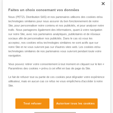
chacune de ces deux sources d’énergie, selon l’usage.
Faites un choix concernant vos données
Nous (PETZL Distribution SAS) et nos partenaires utilisons des cookies et/ou
technologies similaires pour nous assurer du bon fonctionnement de notre
Site, pour personnaliser notre contenu et nos publicités, et pour analyser notre
trafic. Nous partageons également des informations, quant à votre navigation
sur notre Site, avec nos partenaires analytiques, publicitaires et de réseaux
sociaux afin de personnaliser nos publicités. Dans le cas où vous les
acceptez, nos cookies et/ou technologies similaires ne sont actifs que sur
notre Site et ne vous suivront pas sur d’autres sites web. Les cookies et/ou
technologies similaires de nos partenaires vous suivront pendant toute votre
navigation.
Vous pouvez retirer votre consentement à tout moment en cliquant sur le lien «
Paramètres des cookies » prévu à cet effet en bas de page du Site.
Pour savoir si votre lampe frontale est compatible avec la
batterie rechargeable CORE, il existe un moyen simple :
Le fait de refuser tout ou partie de ces cookies peut dégrader votre expérience
1. Ouvrez votre lampe.
utilisateur, mais en aucun cas ce refus ne vous empêchera d’accéder à notre
2. Retirez les piles.
Site.
3. Observez l’intérieur du boîtier.
• Si le boîtier piles est comme sur le dessin ci-dessous, alors
Tout refuser
Autoriser tous les cookies
CORE n’est pas compatible avec votre lampe.