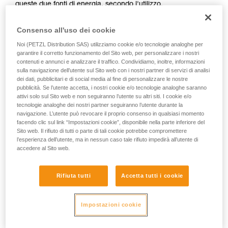
queste due fonti di energia, secondo l'utilizzo.
Consenso all'uso dei cookie
Noi (PETZL Distribution SAS) utilizziamo cookie e/o tecnologie analoghe per
garantire il corretto funzionamento del Sito web, per personalizzare i nostri
contenuti e annunci e analizzare il traffico. Condividiamo, inoltre, informazioni
sulla navigazione dell’utente sul Sito web con i nostri partner di servizi di analisi
dei dati, pubblicitari e di social media al fine di personalizzare le nostre
pubblicità. Se l’utente accetta, i nostri cookie e/o tecnologie analoghe saranno
attivi solo sul Sito web e non seguiranno l’utente su altri siti. I cookie e/o
tecnologie analoghe dei nostri partner seguiranno l’utente durante la
navigazione. L’utente può revocare il proprio consenso in qualsiasi momento
facendo clic sul link “Impostazioni cookie”, disponibile nella parte inferiore del
Sito web. Il rifiuto di tutti o parte di tali cookie potrebbe compromettere
l’esperienza dell’utente, ma in nessun caso tale rifiuto impedirà all’utente di
Per sapere se la lampada è compatibile con la batteria
accedere al Sito web.
ricaricabile CORE, esiste un semplice modo:
1. Aprire la lampada.
Rifiuta tutti
Accetta tutti i cookie
2. Rimuovere le pile.
Impostazioni cookie
3. Osservare l’interno del portapile.