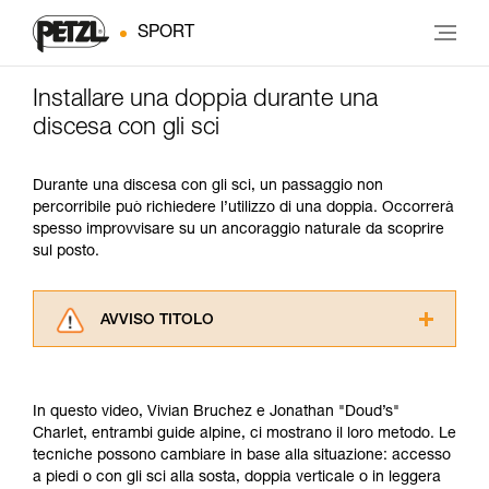
SPORT
Installare una doppia durante una
discesa con gli sci
Durante una discesa con gli sci, un passaggio non
percorribile può richiedere l’utilizzo di una doppia. Occorrerà
spesso improvvisare su un ancoraggio naturale da scoprire
sul posto.
AVVISO TITOLO
Leggere attentamente le istruzioni tecniche dei
prodotti utilizzati in questo consiglio prima di
consultarlo. Dovete aver compreso le
In questo video, Vivian Bruchez e Jonathan "Doud’s"
informazioni dell’istruzione tecnica per poter
Charlet, entrambi guide alpine, ci mostrano il loro metodo. Le
capire queste ulteriori informazioni.
tecniche possono cambiare in base alla situazione: accesso
La padronanza di queste tecniche richiede una
a piedi o con gli sci alla sosta, doppia verticale o in leggera