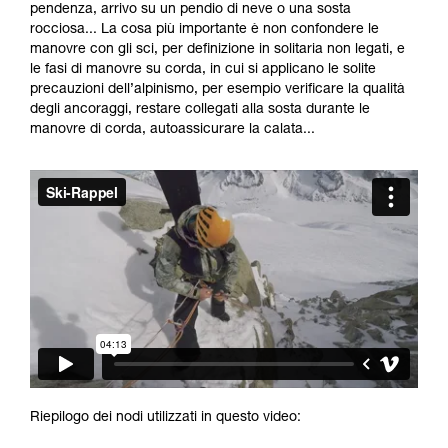
formazione ed un addestramento specifico.
pendenza, arrivo su un pendio di neve o una sosta
Verificate con un professionista la vostra
rocciosa... La cosa più importante è non confondere le
capacità di rifare la manovra, da soli, in piena
manovre con gli sci, per definizione in solitaria non legati, e
sicurezza, prima di riprodurla autonomamente.
le fasi di manovre su corda, in cui si applicano le solite
Forniamo esempi di tecniche relative alla vostra
precauzioni dell’alpinismo, per esempio verificare la qualità
attività. Ne possono esistere altre che non
degli ancoraggi, restare collegati alla sosta durante le
vengono qui descritte.
manovre di corda, autoassicurare la calata...
Riepilogo dei nodi utilizzati in questo video: