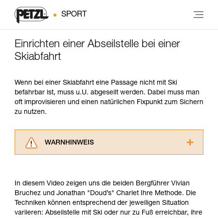
SPORT
Einrichten einer Abseilstelle bei einer
Skiabfahrt
Wenn bei einer Skiabfahrt eine Passage nicht mit Ski
befahrbar ist, muss u.U. abgeseilt werden. Dabei muss man
oft improvisieren und einen natürlichen Fixpunkt zum Sichern
zu nutzen.
WARNHINWEIS
Lesen Sie die Gebrauchsanweisungen der
Produkte, um die es in diesem Tech Tipp geht,
aufmerksam durch, bevor Sie diesen zu Rate
In diesem Video zeigen uns die beiden Bergführer Vivian
ziehen. Um diese Zusatzinformationen
Bruchez und Jonathan "Doud’s" Charlet Ihre Methode. Die
verstehen zu können, müssen Sie zuerst die in
Techniken können entsprechend der jeweiligen Situation
der Gebrauchsanweisung enthaltenen
variieren: Abseilstelle mit Ski oder nur zu Fuß erreichbar, ihre