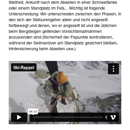
Informationen richtig verstanden haben.
Steilheit, Ankunft nach dem Abseilen in einer Schneeflanke
Die Beherrschung dieser Techniken setzt eine
oder einem Standplatz im Fels... Wichtig ist folgende
entsprechende Ausbildung und ein spezielles
Unterscheidung: Wir unterscheiden zwischen den Phasen, in
Training voraus. Prüfen Sie zusammen mit
den sich der Skitourengeher allein und nicht angeseilt
einem Profi, ob Sie in der Lage sind, den
fortbewegt und denen, wo er angeseilt ist und die üblichen
Vorgang alleine sicher zu wiederholen, bevor
beim Bergsteigen geltenden Vorsichtsmaßnahmen
Sie ihn eigenständig durchführen.
anzuwenden sind (Sicherheit der Fixpunkte kontrollieren,
Wir geben Beispiele für die mit Ihrer Aktivität
während der Seilmanöver am Standplatz gesichert bleiben,
verbundenen Techniken. Möglicherweise gibt es
Hintersicherung beim Abseilen usw.)
noch andere Techniken, die hier nicht
beschrieben werden.