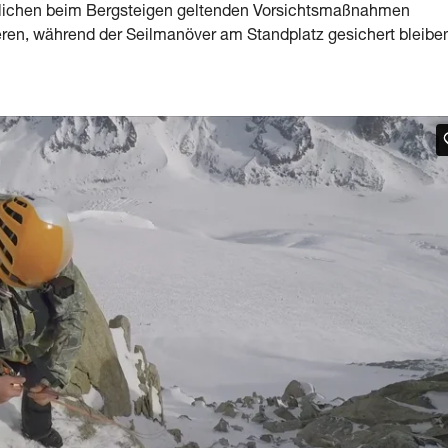
 üblichen beim Bergsteigen geltenden Vorsichtsmaßnahmen
eren, während der Seilmanöver am Standplatz gesichert bleibe