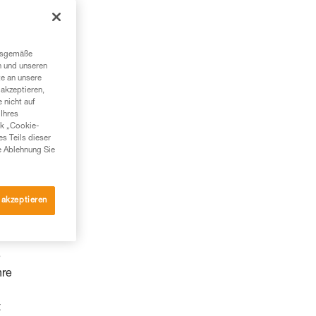
ngsgemäße
n und unseren
te an unsere
akzeptieren,
 nicht auf
Ihres
nk „Cookie-
es Teils dieser
e Ablehnung Sie
 akzeptieren
e
hre
t