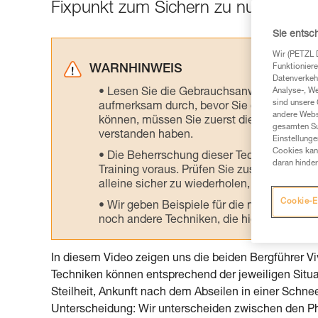
Fixpunkt zum Sichern zu nutzen.
Sie entsc
Wir (PETZL 
Funktioniere
WARNHINWEIS
Datenverkehr
Lesen Sie die Gebrauchsanweisungen der 
Analyse-, W
sind unsere 
aufmerksam durch, bevor Sie diesen zu Ra
andere Webs
können, müssen Sie zuerst die in der Gebr
gesamten Sur
verstanden haben.
Einstellunge
Cookies kann
Die Beherrschung dieser Techniken setzt
daran hinder
Training voraus. Prüfen Sie zusammen mit e
alleine sicher zu wiederholen, bevor Sie ih
Cookie-E
Wir geben Beispiele für die mit Ihrer Akt
noch andere Techniken, die hier nicht bes
In diesem Video zeigen uns die beiden Bergführer V
Techniken können entsprechend der jeweiligen Situatio
Steilheit, Ankunft nach dem Abseilen in einer Schnee
Unterscheidung: Wir unterscheiden zwischen den Phas