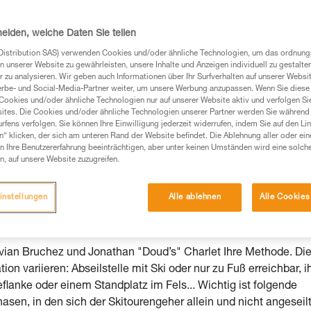
heiden, welche Daten Sie teilen
Distribution SAS) verwenden Cookies und/oder ähnliche Technologien, um das ordnu
n unserer Website zu gewährleisten, unsere Inhalte und Anzeigen individuell zu gestalte
 zu analysieren. Wir geben auch Informationen über Ihr Surfverhalten auf unserer Websi
Produkte, um die es in diesem Tech Tipp geht,
erbe- und Social-Media-Partner weiter, um unsere Werbung anzupassen. Wenn Sie diese 
Cookies und/oder ähnliche Technologien nur auf unserer Website aktiv und verfolgen Sie
te ziehen. Um diese Zusatzinformationen verstehen zu
ites. Die Cookies und/oder ähnliche Technologien unserer Partner werden Sie während 
auchsanweisung enthaltenen Informationen richtig
fens verfolgen. Sie können Ihre Einwilligung jederzeit widerrufen, indem Sie auf den Li
n“ klicken, der sich am unteren Rand der Website befindet. Die Ablehnung aller oder ein
 Ihre Benutzererfahrung beeinträchtigen, aber unter keinen Umständen wird eine solch
 eine entsprechende Ausbildung und ein spezielles
n, auf unsere Website zuzugreifen.
inem Profi, ob Sie in der Lage sind, den Vorgang
n eigenständig durchführen.
instellungen
Alle ablehnen
Alle Cookies
ivität verbundenen Techniken. Möglicherweise gibt es
chrieben werden.
ivian Bruchez und Jonathan "Doud’s" Charlet Ihre Methode. Di
n variieren: Abseilstelle mit Ski oder nur zu Fuß erreichbar, i
flanke oder einem Standplatz im Fels... Wichtig ist folgende
en, in den sich der Skitourengeher allein und nicht angeseil