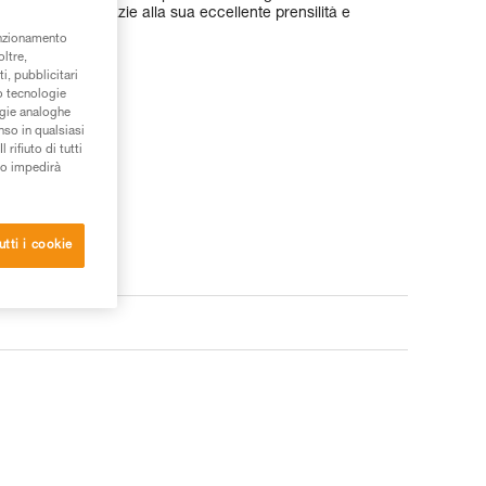
enare le vie. Grazie alla sua eccellente prensilità e
o facilitate.
unzionamento
oltre,
i, pubblicitari
/o tecnologie
ogie analoghe
nso in qualsiasi
rifiuto di tutti
to impedirà
utti i cookie