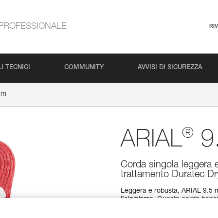
PROFESSIONALE
RI
I TECNICI
COMMUNITY
AVVISI DI SICUREZZA
mm
®
ARIAL
9
Corda singola leggera 
trattamento Duratec Dry
Leggera e robusta, ARIAL 9.5 m
l’alpinismo. Questa corda benef
longevità e performance in qual
diametro/resistenza, si adatta 