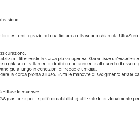
abrasione,
lle loro estremità grazie ad una finitura a ultrasuono chiamata UltraSon
 assicurazione,
tabilizza i fili e rende la corda più omogenea. Garantisce un’eccellen
ve o ghiaccio: trattamento idrofobo che consente alla corda di essere pi
vano più a lungo in condizioni di freddo e umidità,
re la corda pronta all’uso. Evita le manovre di svolgimento errate da p
acilitare le manovre.
FAS (sostanze per- e polifluoroalchiliche) utilizzate intenzionalmente p