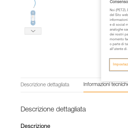
Consenso 
Noi (PETZL D
del Sito web,
informazioni 
e di social m
analoghe sar
dei nostri p
momento facen
o parte di t
all’utente d
Impostaz
Informazioni tecnich
Descrizione dettagliata
Descrizione dettagliata
Descrizione