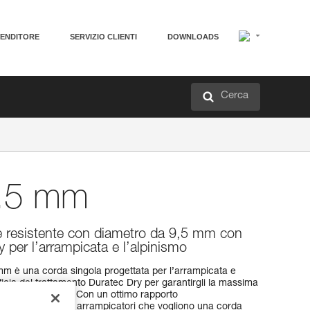
VENDITORE
SERVIZIO CLIENTI
DOWNLOADS
Cerca
.5 mm
e resistente con diametro da 9,5 mm con
 per l’arrampicata e l’alpinismo
m è una corda singola progettata per l’arrampicata e
icia del trattamento Duratec Dry per garantirgli la massima
siasi condizione. Con un ottimo rapporto
perfettamente agli arrampicatori che vogliono una corda