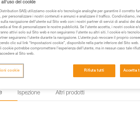
all'uso dei cookie
resistente per lavorare e concat
maneggevolezza, le manovre son
istribution SAS) utilizziamo cookie e/o tecnologie analoghe per garantire il corretto f
 per personalizzare i nostri contenuti e annunci e analizzare il traffico. Condividiamo, in
sulla navigazione dell’utente sul Sito web con i nostri partner di servizi di analisi dei dat
Trova un rivenditore
edia al fine di personalizzare le nostre pubblicità. Se l’utente accetta, i nostri cookie e
anno attivi solo sul Sito web e non seguiranno l’utente su altri siti. I cookie e/o tecnol
artner seguiranno l’utente durante la navigazione. L’utente può revocare il proprio conse
do clic sul link “Impostazioni cookie”, disponibile nella parte inferiore del Sito web. Il 
ali cookie potrebbe compromettere l’esperienza dell’utente, ma in nessun caso tale rifiu
i accedere al Sito web.
ioni cookie
Rifiuta tutti
Accetta t
e
Ispezione
Altri prodotti