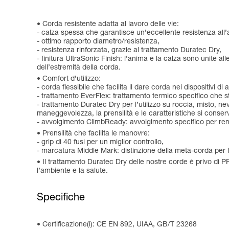
Corda resistente adatta al lavoro delle vie:
- calza spessa che garantisce un’eccellente resistenza all’
- ottimo rapporto diametro/resistenza,
- resistenza rinforzata, grazie al trattamento Duratec Dry,
- finitura UltraSonic Finish: l’anima e la calza sono unite a
dell’estremità della corda.
Comfort d’utilizzo:
- corda flessibile che facilita il dare corda nei dispositivi di
- trattamento EverFlex: trattamento termico specifico che s
- trattamento Duratec Dry per l’utilizzo su roccia, misto, ne
maneggevolezza, la prensilità e le caratteristiche si conser
- avvolgimento ClimbReady: avvolgimento specifico per rende
Prensilità che facilita le manovre:
- grip di 40 fusi per un miglior controllo,
- marcatura Middle Mark: distinzione della metà-corda per f
Il trattamento Duratec Dry delle nostre corde è privo di P
l’ambiente e la salute.
Specifiche
Certificazione(i): CE EN 892, UIAA, GB/T 23268