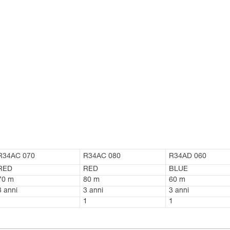
R34AC 070
R34AC 080
R34AD 060
RED
RED
BLUE
70 m
80 m
60 m
3 anni
3 anni
3 anni
1
1
1