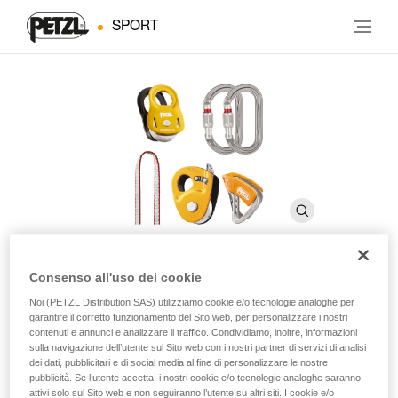
SPORT
Consenso all'uso dei cookie
CREVASSE RESCUE KIT
Noi (PETZL Distribution SAS) utilizziamo cookie e/o tecnologie analoghe per
garantire il corretto funzionamento del Sito web, per personalizzare i nostri
contenuti e annunci e analizzare il traffico. Condividiamo, inoltre, informazioni
sulla navigazione dell’utente sul Sito web con i nostri partner di servizi di analisi
Kit per il recupero e l’autosoccorso in crepaccio
dei dati, pubblicitari e di social media al fine di personalizzare le nostre
pubblicità. Se l’utente accetta, i nostri cookie e/o tecnologie analoghe saranno
Il kit di soccorso CREVASSE RESCUE KIT contiene tutto
attivi solo sul Sito web e non seguiranno l’utente su altri siti. I cookie e/o