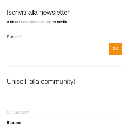
Scarica il pdf Maintenance tips
FAQ
Iscriviti alla newsletter
FAQ
e rimani connesso alle nostre novità
See all technical content
E-mail *
Unisciti alla community!
CHI SIAMO?
Il brand