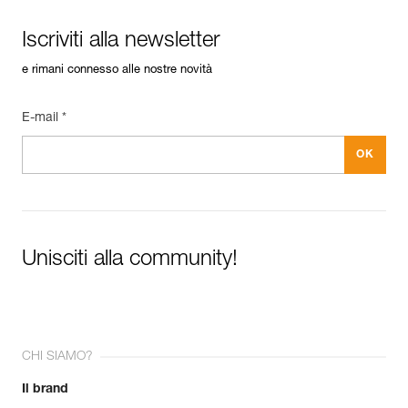
Scarica il pdf Maintenance tips
FAQ
Iscriviti alla newsletter
FAQ
e rimani connesso alle nostre novità
See all technical content
E-mail *
Unisciti alla community!
CHI SIAMO?
Il brand