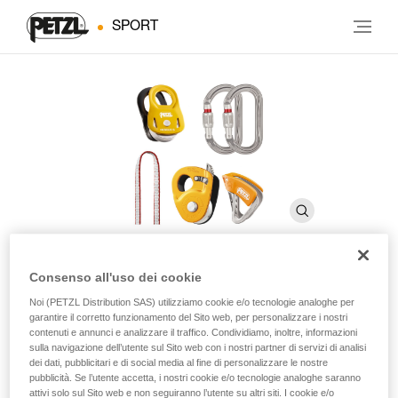
SPORT
Consenso all'uso dei cookie
CREVASSE RESCUE KIT
Noi (PETZL Distribution SAS) utilizziamo cookie e/o tecnologie analoghe per
garantire il corretto funzionamento del Sito web, per personalizzare i nostri
contenuti e annunci e analizzare il traffico. Condividiamo, inoltre, informazioni
sulla navigazione dell’utente sul Sito web con i nostri partner di servizi di analisi
Kit per il recupero e l’autosoccorso in crepaccio
dei dati, pubblicitari e di social media al fine di personalizzare le nostre
pubblicità. Se l’utente accetta, i nostri cookie e/o tecnologie analoghe saranno
Il kit di soccorso CREVASSE RESCUE KIT contiene tutto
attivi solo sul Sito web e non seguiranno l’utente su altri siti. I cookie e/o