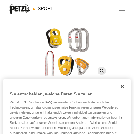
SPORT
Sie entscheiden, welche Daten Sie teilen
CREVASSE RESCUE KIT
Wir (PETZL Distribution SAS) verwenden Cookies und/oder ähnliche
Technologien, um das ordnungsgemäße Funktionieren unserer Website zu
gewährleisten, unsere Inhalte und Anzeigen individuell zu gestalten und
Rettungsset für die Spaltenbergung zum Einrichten eines
unseren Datenverkehr zu analysieren. Wir geben auch Informationen über Ihr
Surfverhalten auf unserer Website an unsere Analyse-, Werbe- und Social-
Flaschenzugs und zur Selbstrettung
Media-Partner weiter, um unsere Werbung anzupassen. Wenn Sie diese
akzeptieren, sind unsere Cookies und/oder ähnliche Technologien nur auf