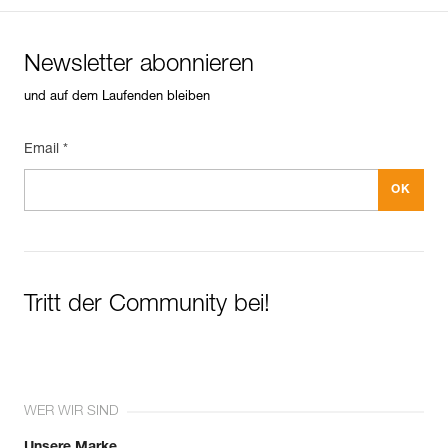
Das PDF herunterladen technical-notice-POULIES-2
Pflegeempfehlungen für Ihre Ausrüstung
Newsletter abonnieren
Das PDF herunterladen Maintenance tips
Häufige Fragen
und auf dem Laufenden bleiben
Häufige Fragen
Email *
See all technical content
Tritt der Community bei!
WER WIR SIND
Unsere Marke