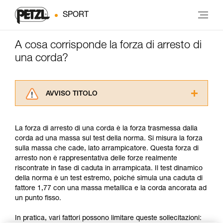
SPORT
A cosa corrisponde la forza di arresto di
una corda?
AVVISO TITOLO
Leggere attentamente le istruzioni tecniche dei
prodotti utilizzati in questo consiglio prima di
La forza di arresto di una corda è la forza trasmessa dalla
consultarlo. Dovete aver compreso le
corda ad una massa sul test della norma. Si misura la forza
informazioni dell’istruzione tecnica per poter
sulla massa che cade, lato arrampicatore. Questa forza di
capire queste ulteriori informazioni.
arresto non è rappresentativa delle forze realmente
La padronanza di queste tecniche richiede una
riscontrate in fase di caduta in arrampicata. Il test dinamico
formazione ed un addestramento specifico.
della norma è un test estremo, poiché simula una caduta di
Verificate con un professionista la vostra
fattore 1,77 con una massa metallica e la corda ancorata ad
capacità di rifare la manovra, da soli, in piena
un punto fisso.
sicurezza, prima di riprodurla autonomamente.
Forniamo esempi di tecniche relative alla vostra
In pratica, vari fattori possono limitare queste sollecitazioni:
attività. Ne possono esistere altre che non