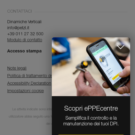
CONTATTACI
Dinamiche Verticali
info@petzl.it
+39 011 27 32 500
Modulo di contatto
Accesso stampa
Note legali
Politica di trattamento dei dati personali e di gestione dei cookie
Accessibility Declaration
Impostazioni cookie
Scopri ePPEcentre
Le attività indicate sono intrinsecamente pericolose. È indispensabile che ogni
utilizzatore abbia seguito una formazione e disponga delle competenze per l’utilizzo
Semplifica il controllo e la
manutenzione dei tuoi DPI.
dei dispositivi in queste attività.