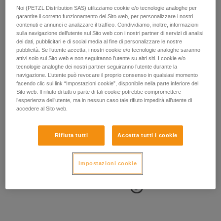
Noi (PETZL Distribution SAS) utilizziamo cookie e/o tecnologie analoghe per
garantire il corretto funzionamento del Sito web, per personalizzare i nostri
contenuti e annunci e analizzare il traffico. Condividiamo, inoltre, informazioni
sulla navigazione dell’utente sul Sito web con i nostri partner di servizi di analisi
dei dati, pubblicitari e di social media al fine di personalizzare le nostre
- POSIZIONE DEI PUNTI LATERALI:
pubblicità. Se l’utente accetta, i nostri cookie e/o tecnologie analoghe saranno
attivi solo sul Sito web e non seguiranno l’utente su altri siti. I cookie e/o
tecnologie analoghe dei nostri partner seguiranno l’utente durante la
I punti di attacco laterali si devono trovare a livello delle ossa
navigazione. L’utente può revocare il proprio consenso in qualsiasi momento
iliache.
facendo clic sul link “Impostazioni cookie”, disponibile nella parte inferiore del
Sito web. Il rifiuto di tutti o parte di tali cookie potrebbe compromettere
l’esperienza dell’utente, ma in nessun caso tale rifiuto impedirà all’utente di
accedere al Sito web.
Rifiuta tutti
Accetta tutti i cookie
Impostazioni cookie