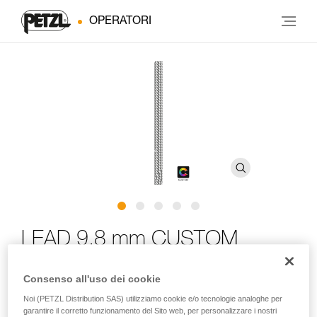
OPERATORI
LEAD 9.8 mm CUSTOM
Corda dinamica da 9,8 mm di diametro per l’arrampicata
Consenso all'uso dei cookie
da primo e in moulinette
Noi (PETZL Distribution SAS) utilizziamo cookie e/o tecnologie analoghe per
garantire il corretto funzionamento del Sito web, per personalizzare i nostri