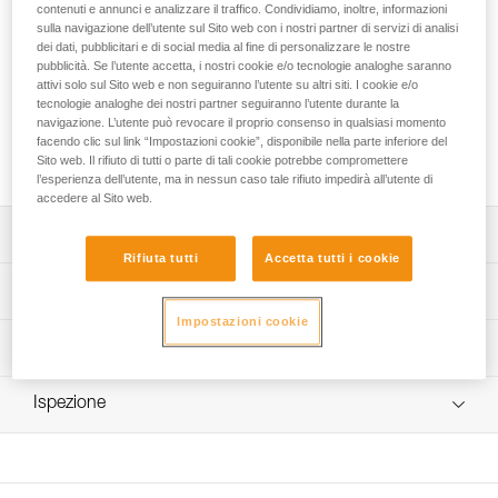
La corda dinamica LEAD 9.8 mm CUSTOM è destinata alla
contenuti e annunci e analizzare il traffico. Condividiamo, inoltre, informazioni
pratica dell’arrampicata da primo o in moulinette. Il diametro
sulla navigazione dell’utente sul Sito web con i nostri partner di servizi di analisi
dei dati, pubblicitari e di social media al fine di personalizzare le nostre
e la flessibilità consentono un’ottima prensilità nelle fasi di
pubblicità. Se l’utente accetta, i nostri cookie e/o tecnologie analoghe saranno
formazione e semplificano l’utilizzo dei dispositivi di
attivi solo sul Sito web e non seguiranno l’utente su altri siti. I cookie e/o
assicurazione. È disponibile in tre colori. La lunghezza, la
tecnologie analoghe dei nostri partner seguiranno l’utente durante la
terminazione e i connettori sono personalizzabili per
navigazione. L’utente può revocare il proprio consenso in qualsiasi momento
rispondere esattamente alle esigenze della struttura. Questa
facendo clic sul link “Impostazioni cookie”, disponibile nella parte inferiore del
corda non è adatta all’utilizzo permanente in moulinette.
Sito web. Il rifiuto di tutti o parte di tali cookie potrebbe compromettere
l’esperienza dell’utente, ma in nessun caso tale rifiuto impedirà all’utente di
accedere al Sito web.
Descrizione
Rifiuta tutti
Accetta tutti i cookie
Corda dinamica polivalente e confortevole:
Specifiche tecniche
- progettata per essere utilizzata in arrampicata da primo
Impostazioni cookie
e in moulinette (1),
Diametro: 9,8 mm
Informazioni tecniche
- prensilità che consente un buon controllo nelle fasi di
Materiali: poliammide
formazione,
Libretto d'uso
- diametro e flessibilità per facilitare l’utilizzo dei dispositivi
Certificazione(i): CE EN 892, UIAA
Ispezione
Scarica il pdf technical-notice-LEAD-1
di assicurazione.
Forza d'arresto: 8,4 kN
Dichiarazione di conformità
Procedura di verifica del DPI
Grande resistenza per un utilizzo intensivo e una durata di
Scarica il pdf UE-Declaration-R063XY _ LEAD 9.8 with TC
Numero di cadute fattore 1,77: 7
Scarica il pdf verif-EPI-cordes-procedure-IT
vita ottimizzata:
Scarica il pdf EU-Declaration-R063XY LEAD 9.8
- trattamento EverFlex: trattamento termico specifico che
Peso al metro: 60 g