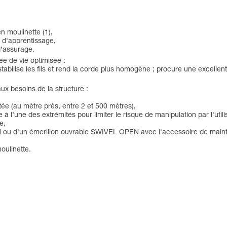
en moulinette (1),
 d'apprentissage,
 d’assurage.
ée de vie optimisée :
stabilise les fils et rend la corde plus homogène ; procure une excelle
x besoins de la structure :
ée (au mètre près, entre 2 et 500 mètres),
à l’une des extrémités pour limiter le risque de manipulation par l'utili
e,
 ou d'un émerillon ouvrable SWIVEL OPEN avec l'accessoire de maintie
oulinette.