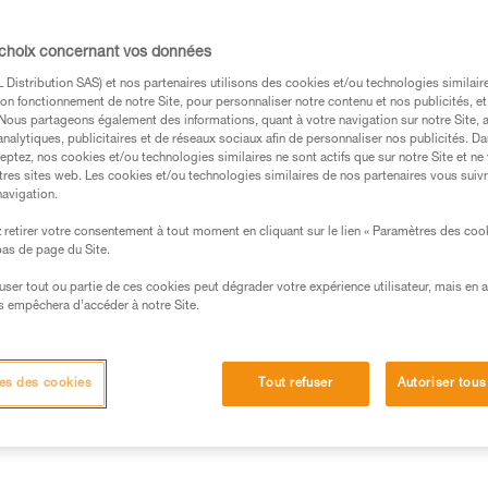
sont personnalisables, afin de 
corde n’est pas adaptée à un 
 choix concernant vos données
Distribution SAS) et nos partenaires utilisons des cookies et/ou technologies similai
Trouvez un revendeur
on fonctionnement de notre Site, pour personnaliser notre contenu et nos publicités, et
. Nous partageons également des informations, quant à votre navigation sur notre Site, 
analytiques, publicitaires et de réseaux sociaux afin de personnaliser nos publicités. Da
eptez, nos cookies et/ou technologies similaires ne sont actifs que sur notre Site et ne
tres sites web. Les cookies et/ou technologies similaires de nos partenaires vous suiv
navigation.
retirer votre consentement à tout moment en cliquant sur le lien « Paramètres des coo
 bas de page du Site.
efuser tout ou partie de ces cookies peut dégrader votre expérience utilisateur, mais en 
s empêchera d’accéder à notre Site.
Autres produits
Inspection
es des cookies
Tout refuser
Autoriser tous