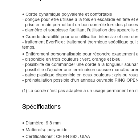
Corde dynamique polyvalente et confortable :
- conçue pour être utilisée à la fois en escalade en tête et 
- prise en main permettant un bon contrôle lors des phases
- diamètre et souplesse facilitant l’utilisation des appareils
Grande durabilité pour une utilisation intensive et une dur
- traitement EverFlex : traitement thermique spécifique qui 
temps.
Entièrement personnalisable pour répondre exactement au
- disponible en trois couleurs : vert, orange et bleu,
- possibilité de commander une corde à la longueur souhait
- possibilité d'ajouter une terminaison cousue manufacturée 
- gaine plastique disponible en deux couleurs : gris ou roug
- préinstallation possible d'un anneau ouvrable RING OPEN
(1) La corde n’est pas adaptée à un usage permanent en m
Spécifications
Diamètre: 9,8 mm
Matière(s): polyamide
Certification(s): CE EN 892, UIAA