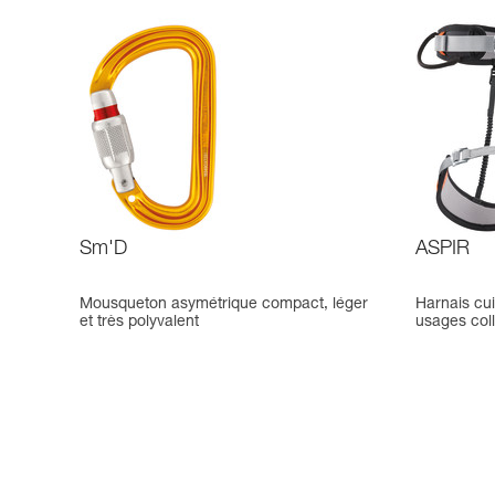
Sm'D
ASPIR
Mousqueton asymétrique compact, léger
Harnais cui
et très polyvalent
usages coll