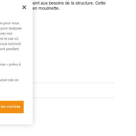
répondre exactement aux besoins de la structure. Cette
usage permanent en moulinette.
res pour nous
 pour analyser
avec nos
ns le cas où
 vous suivront
ront pendant
kies » prévu à
aucun cas ce
 les cookies