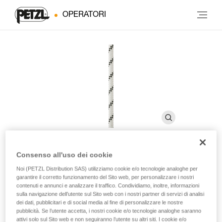
OPERATORI
Consenso all'uso dei cookie
AXIS 11 mm
Noi (PETZL Distribution SAS) utilizziamo cookie e/o tecnologie analoghe per
garantire il corretto funzionamento del Sito web, per personalizzare i nostri
contenuti e annunci e analizzare il traffico. Condividiamo, inoltre, informazioni
sulla navigazione dell’utente sul Sito web con i nostri partner di servizi di analisi
Corda semistatica con diametro da 11 mm per
dei dati, pubblicitari e di social media al fine di personalizzare le nostre
l’attrezzatura e l’apertura delle vie
pubblicità. Se l’utente accetta, i nostri cookie e/o tecnologie analoghe saranno
attivi solo sul Sito web e non seguiranno l’utente su altri siti. I cookie e/o