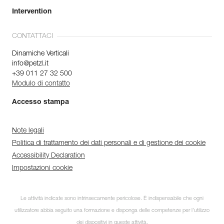
Intervention
CONTATTACI
Dinamiche Verticali
info@petzl.it
+39 011 27 32 500
Modulo di contatto
Accesso stampa
Note legali
Politica di trattamento dei dati personali e di gestione dei cookie
Accessibility Declaration
Impostazioni cookie
Le attività indicate sono intrinsecamente pericolose. È indispensabile che ogni
utilizzatore abbia seguito una formazione e disponga delle competenze per l’utilizzo
dei dispositivi in queste attività.