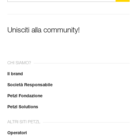
produzione.
Per saperne di più
Unisciti alla community!
CHI SIAMO?
Il brand
Società Responsabile
Petzl Fondazione
Petzl Solutions
ALTRI SITI PETZL
Operatori