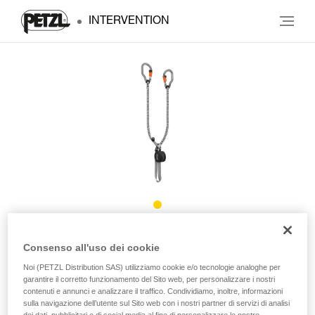
INTERVENTION
®
SCORPIO
VERTIGO
Consenso all'uso dei cookie
Noi (PETZL Distribution SAS) utilizziamo cookie e/o tecnologie analoghe per
Cordino da via ferrata con moschettoni VERTIGO
garantire il corretto funzionamento del Sito web, per personalizzare i nostri
contenuti e annunci e analizzare il traffico. Condividiamo, inoltre, informazioni
sulla navigazione dell’utente sul Sito web con i nostri partner di servizi di analisi
Con soli 365 g, SCORPIO VERTIGO è il cordino da via