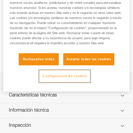
Con solo 365 g, el SCORPIO VERTIGO es el elemento de
nuestros socios analíticos, publicitarios y de redes sociales para personalizar
amarre para vía ferrata más ligero de la gama Petzl. Gracias
nuestros anuncios. Si los acepta, nuestras cookies y/o tecnologías similares
solo estarán activas en nuestro Sitio web y no le seguirán en otros sitios web.
a su absorbedor ultracompacto y sus dos cintas con
Las cookies y/o tecnologías similares de nuestros socios le seguirán a través
elásticos, progresará sin que nada le moleste. Fáciles de
de su navegación. Puede retirar su consentimiento en cualquier momento
manipular, sus mosquetones VERTIGO WIRE-LOCK
haciendo clic en el enlace "Configuración de cookies", proporcionado en la
aseguran una excelente sujeción con la mano y disponen
parte inferior de la página del Sitio web. Rechazar todas o parte de estas
una gran abertura para enganchar y desenganchar
cookies puede afectar a su experiencia de usuario, pero bajo ninguna
rápidamente en los cables. El elemento de amarre está
circunstancia tal negativa le impedirá acceder a nuestro Sitio web.
equipado con una cinta corta que permite instalar un
mosquetón (no incluido) para descansar con más facilidad
Rechazarlas todas
Aceptar todas las cookies
en un barrote durante el itinerario.
Configuración de cookies
Descripción
Elemento de amarre muy ligero y compacto:
Características técnicas
- Solo 365 g.
- Volumen mínimo y desplazamientos más fáciles gracias
Longitud del elemento de amarre: retraído: 68 cm
Información técnica
al absorbedor de energía ultracompacto.
extendido: 106 cm cinta corta (sin mosquetón): 22 cm
- Gran capacidad de alargamiento de las cintas con
Ficha técnica
Materiales: polietileno de alta densidad, poliéster y
elásticos para facilitar la progresión.
Inspección
Descargar el pdf technical-notice-SCORPIO-2
aluminio
- Cinta corta que permite descansar con facilidad en un