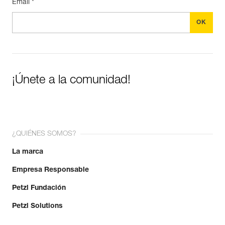
Email *
Importe y exporte de forma sencilla los datos de sus EPI.
Consulte el historial de un producto desde su fecha de
fabricación.
Más información
¡Únete a la comunidad!
¿QUIÉNES SOMOS?
La marca
Empresa Responsable
Petzl Fundación
Petzl Solutions