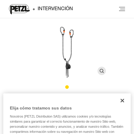
INTERVENCIÓN
®
SCORPIO
VERTIGO
Elija cómo tratamos sus datos
Nosotros [PETZL Distribution SAS) utilizamos cookies y/o tecnologías
Elemento de amarre para vía ferrata con mosquetones
similares para garantizar el correcto funcionamiento de nuestro Sitio web,
VERTIGO
personalizar nuestro contenido y anuncios, y analizar nuestro tráfico. También
compartimos información sobre su navegación en nuestro Sitio web con