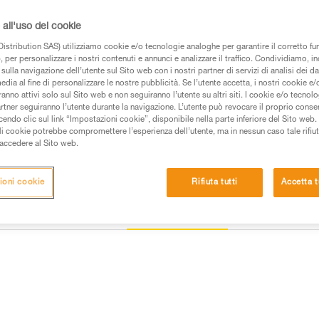
riposarsi più facilmente alle bar
all'uso dei cookie
Trova un rivenditore
istribution SAS) utilizziamo cookie e/o tecnologie analoghe per garantire il corretto f
 per personalizzare i nostri contenuti e annunci e analizzare il traffico. Condividiamo, in
sulla navigazione dell’utente sul Sito web con i nostri partner di servizi di analisi dei dat
edia al fine di personalizzare le nostre pubblicità. Se l’utente accetta, i nostri cookie e
anno attivi solo sul Sito web e non seguiranno l’utente su altri siti. I cookie e/o tecnol
artner seguiranno l’utente durante la navigazione. L’utente può revocare il proprio conse
do clic sul link “Impostazioni cookie”, disponibile nella parte inferiore del Sito web. Il 
ali cookie potrebbe compromettere l’esperienza dell’utente, ma in nessun caso tale rifiu
i accedere al Sito web.
ioni cookie
Rifiuta tutti
Accetta t
Altri prodotti
e
Ispezione