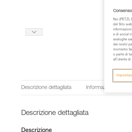
Consenso 
Noi (PETZL D
del Sito web,
informazioni 
e di social m
analoghe sar
dei nostri p
momento facen
o parte di t
all’utente d
Impostaz
Descrizione dettagliata
Informazioni tecnich
Descrizione dettagliata
Descrizione