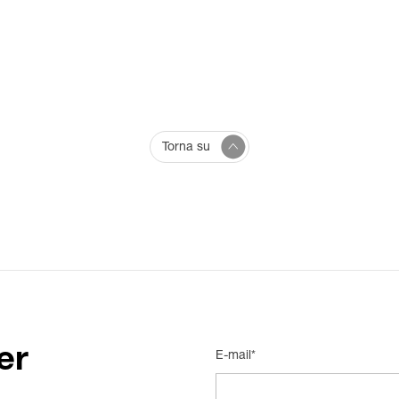
Torna su
er
E-mail*