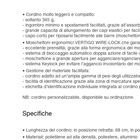
Cordino molto leggero e compatto:
- soltanto 365 g,
- ingombro minimo e spostamenti facilitati, grazie all’assorb
- grande capacità di allungamento dei capi elastici per facil
- capo corto per riposarsi facilmente alle barre (moschetton
Moschettoni ergonomici VERTIGO WIRE-LOCK che garanti
- eccellente prensilità, grazie alla forma ergonomica de
- sistema di bloccaggio automatico doppia azione di facile u
- moschettone a grande apertura per agganciare/sganciare 
- sistema Keylock per evitare l’aggancio involontario del m
Gestione del materiale facilitata:
- cordino adatto ad un’ampia gamma di pesi degli utilizzato
- facilità di identificazione grazie alla zona di marcatura spe
- etichetta d’identificazione individuale integrata al cordino 
NB: cordino personalizzabile, disponibile su ordinazione.
Specifiche
Lunghezza del cordino: in posizione retratta: 68 cm, in 
Materiali: polietilene ad alta densità, poliestere, alluminio