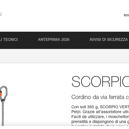
N
RI
I TECNICI
ANTEPRIMA 2026
AVVISI DI SICUREZZA
SCORPI
Cordino da via ferrat
Con soli 365 g, SCORPIO VERTIG
Petzl. Grazie all’assorbitore ul
Facili da utilizzare, i mosche
prensilità e dispongono di una 
Il cordino è dotato di un capo c