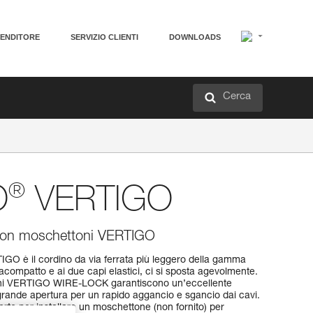
VENDITORE
SERVIZIO CLIENTI
DOWNLOADS
Cerca
®
O
VERTIGO
a con moschettoni VERTIGO
O è il cordino da via ferrata più leggero della gamma
tracompatto e ai due capi elastici, ci si sposta agevolmente.
ttoni VERTIGO WIRE-LOCK garantiscono un’eccellente
grande apertura per un rapido aggancio e sgancio dai cavi.
orto per installare un moschettone (non fornito) per