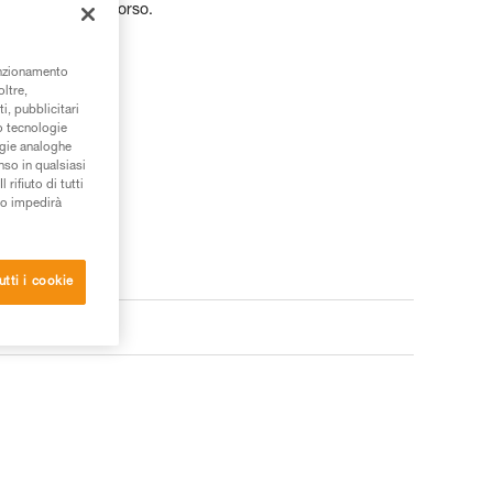
re durante il percorso.
unzionamento
oltre,
i, pubblicitari
/o tecnologie
ogie analoghe
nso in qualsiasi
rifiuto di tutti
to impedirà
utti i cookie