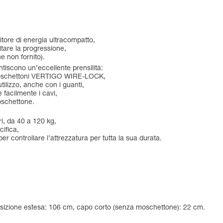
itore di energia ultracompatto,
itare la progressione,
e non fornito).
scono un’eccellente prensilità:
i moschettoni VERTIGO WIRE-LOCK,
tilizzo, anche con i guanti,
facilmente i cavi,
oschettone.
ri, da 40 a 120 kg,
cifica,
per controllare l’attrezzatura per tutta la sua durata.
posizione estesa: 106 cm, capo corto (senza moschettone): 22 cm.