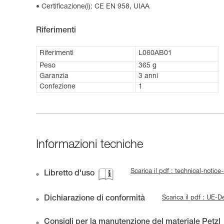
Certificazione(i): CE EN 958, UIAA
Riferimenti
Riferimenti
L060AB01
Peso
365 g
Garanzia
3 anni
Confezione
1
Informazioni tecniche
Scarica il pdf : technical-noti
Libretto d'uso
Dichiarazione di conformità
Scarica il pdf : U
Consigli per la manutenzione del materiale Petzl