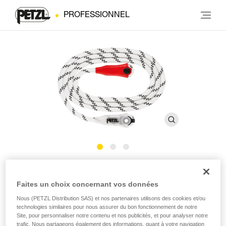
PROFESSIONNEL
Corde GRILLON
Faites un choix concernant vos données
Corde de rechange pour longes GRILLON
Nous (PETZL Distribution SAS) et nos partenaires utilisons des cookies et/ou
technologies similaires pour nous assurer du bon fonctionnement de notre
Site, pour personnaliser notre contenu et nos publicités, et pour analyser notre
Corde de rechange pour les longes GRILLON disponible en
trafic. Nous partageons également des informations, quant à votre navigation