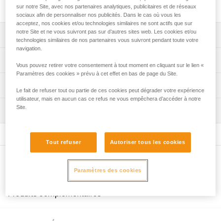
sept longueurs.
sur notre Site, avec nos partenaires analytiques, publicitaires et de réseaux
sociaux afin de personnaliser nos publicités. Dans le cas où vous les
acceptez, nos cookies et/ou technologies similaires ne sont actifs que sur
notre Site et ne vous suivront pas sur d’autres sites web. Les cookies et/ou
Descriptif
technologies similaires de nos partenaires vous suivront pendant toute votre
navigation.
Sept longueurs au choix :
Spécifications techniques
Vous pouvez retirer votre consentement à tout moment en cliquant sur le lien «
- longueurs de 2, 3, 4 et 5 mètres pour les longes
Paramètres des cookies » prévu à cet effet en bas de page du Site.
GRILLON destinées au positionnement au travail et à
Spécifications référence(s)
Informations techniques
l'amarrage,
Le fait de refuser tout ou partie de ces cookies peut dégrader votre expérience
- longueurs 5, 10, 15 et 20 mètres pour les longes
utilisateur, mais en aucun cas ce refus ne vous empêchera d’accéder à notre
Référence : L052FA00
Notice
GRILLON destinées à la ligne de vie.
Site.
Inspection
Longueur : 2 m
Télécharger le pdf GRILLON replacement rope
Les longueurs 2 et 3 mètres sont disponibles en deux
Couleur(s) : blanc/jaune
Télécharger le pdf technical-notice-GRILLON-3
couleurs : blanc et jaune ou noir.
Garantie : 3 ans
FAQ
Conditionnement : 1
Tout refuser
Autoriser tous les cookies
Compatible avec les longes commercialisées avant et
FAQ
après 2018 :
Référence : L052FA01
Autres produits
- L52 (commercialisées avant 2018),
Longueur : 3 m
Voir tous les contenus techniques
Paramètres des cookies
- L052 (commercialisées à partir de 2018).
Couleur(s) : blanc/jaune
Garantie : 3 ans
Conditionnement : 1
Produits complémentaires
Référence : L052FA02
Longueur : 4 m