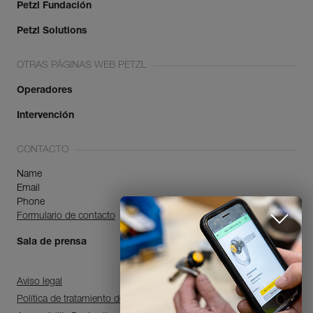
Petzl Fundación
Petzl Solutions
OTRAS PÁGINAS WEB PETZL
Operadores
Intervención
CONTACTO
Name
Email
Phone
Formulario de contacto
Sala de prensa
Aviso legal
Política de tratamiento de datos personales y gestión de cookies