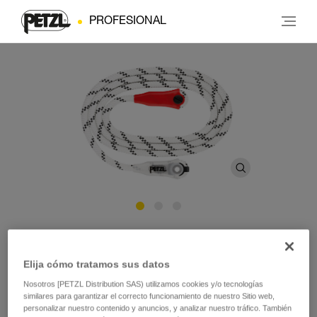
PROFESIONAL
Cuerda GRILLON
Elija cómo tratamos sus datos
Cuerda de recambio para elementos de amarre GRILLON
Nosotros [PETZL Distribution SAS) utilizamos cookies y/o tecnologías
similares para garantizar el correcto funcionamiento de nuestro Sitio web,
Cuerda de recambio para los elementos de amarre
personalizar nuestro contenido y anuncios, y analizar nuestro tráfico. También