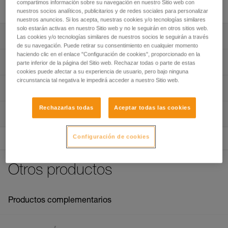
GRILLON disponibles en siete longitudes.
compartimos información sobre su navegación en nuestro Sitio web con
nuestros socios analíticos, publicitarios y de redes sociales para personalizar
nuestros anuncios. Si los acepta, nuestras cookies y/o tecnologías similares
solo estarán activas en nuestro Sitio web y no le seguirán en otros sitios web.
Descripción
Las cookies y/o tecnologías similares de nuestros socios le seguirán a través
de su navegación. Puede retirar su consentimiento en cualquier momento
haciendo clic en el enlace "Configuración de cookies", proporcionado en la
Siete longitudes a escoger:
Características técnicas
parte inferior de la página del Sitio web. Rechazar todas o parte de estas
- Longitudes de 2, 3, 4 y 5 metros para los elementos de
cookies puede afectar a su experiencia de usuario, pero bajo ninguna
amarre GRILLON destinados al posicionamiento en el
circunstancia tal negativa le impedirá acceder a nuestro Sitio web.
Características por referencia
Información técnica
trabajo y al anclaje.
- Longitudes de 5, 10, 15 y 20 metros para los elementos
Referencia : L052FA00
Ficha técnica
Rechazarlas todas
Aceptar todas las cookies
de amarre GRILLON destinados a las líneas de seguridad.
Inspección
Longitud : 2 m
Descargar el pdf GRILLON replacement rope
Las longitudes de 2 y 3 metros están disponibles en dos
Colores : blanco/amarillo
Descargar el pdf technical-notice-GRILLON-3
colores: blanco y amarillo o negro.
Garantía : 3 Años
Configuración de cookies
FAQ
Pack : 1
Compatible con los elementos de amarre comercializados
FAQ
antes y después de 2018:
Referencia : L052FA01
Otros productos
- L52 (comercializados antes de 2018).
Longitud : 3 m
Ver todo el contenido técnico
- L052 (comercializados a partir de 2018).
Colores : blanco/amarillo
Garantía : 3 Años
Pack : 1
Productos complementarios
Referencia : L052FA02
Longitud : 4 m