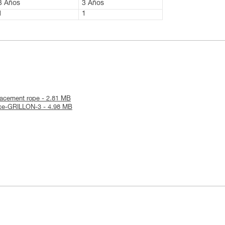
3 Años
3 Años
1
1
lacement rope - 2.81 MB
tice-GRILLON-3 - 4.98 MB