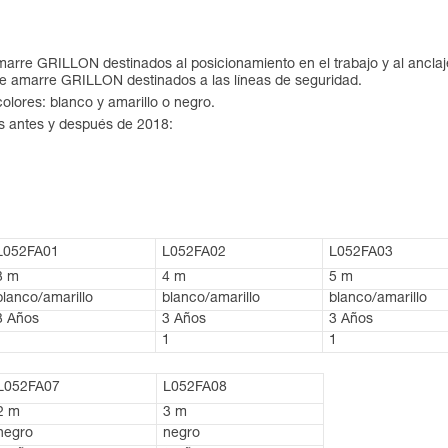
marre GRILLON destinados al posicionamiento en el trabajo y al anclaj
de amarre GRILLON destinados a las líneas de seguridad.
olores: blanco y amarillo o negro.
s antes y después de 2018:
L052FA01
L052FA02
L052FA03
3 m
4 m
5 m
blanco/amarillo
blanco/amarillo
blanco/amarillo
3 Años
3 Años
3 Años
1
1
1
L052FA07
L052FA08
2 m
3 m
negro
negro