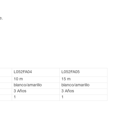
e.
L052FA04
L052FA05
10 m
15 m
blanco/amarillo
blanco/amarillo
3 Años
3 Años
1
1