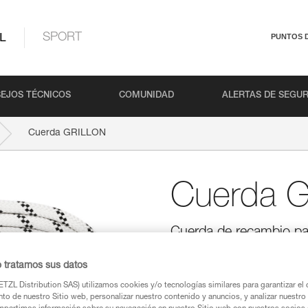
L
SPORT
PUNTOS 
EJOS TÉCNICOS
COMUNIDAD
ALERTAS DE SEGU
Cuerda GRILLON
Cuerda 
Cuerda de recambio p
Cuerda de recambio para los e
o tratamos sus datos
longitudes.
TZL Distribution SAS) utilizamos cookies y/o tecnologías similares para garantizar el 
to de nuestro Sitio web, personalizar nuestro contenido y anuncios, y analizar nuestro 
Buscar un punto de venta