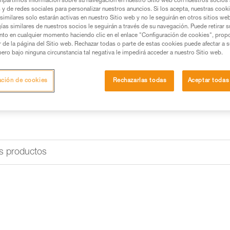
partimos información sobre su navegación en nuestro Sitio web con nuestros socios a
s y de redes sociales para personalizar nuestros anuncios. Si los acepta, nuestras cook
similares solo estarán activas en nuestro Sitio web y no le seguirán en otros sitios we
ías similares de nuestros socios le seguirán a través de su navegación. Puede retirar s
nto en cualquier momento haciendo clic en el enlace "Configuración de cookies", prop
or de la página del Sitio web. Rechazar todas o parte de estas cookies puede afectar a 
pero bajo ninguna circunstancia tal negativa le impedirá acceder a nuestro Sitio web.
ación de cookies
Rechazarlas todas
Aceptar todas
s productos