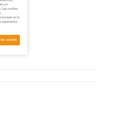
nalíticos,
ies y/o
b. Las cookies
u
orcionado en la
su experiencia
 las cookies