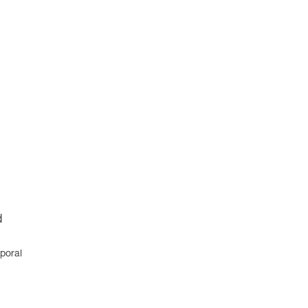
d
poral